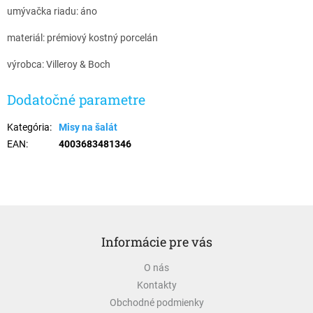
umývačka riadu: áno
materiál: prémiový kostný porcelán
výrobca: Villeroy & Boch
Dodatočné parametre
Kategória
:
Misy na šalát
EAN
:
4003683481346
Z
á
Informácie pre vás
p
ä
O nás
t
Kontakty
i
e
Obchodné podmienky