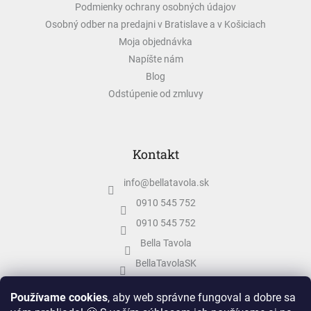
Podmienky ochrany osobných údajov
Osobný odber na predajni v Bratislave a v Košiciach
Moja objednávka
Napíšte nám
Blog
Odstúpenie od zmluvy
Kontakt
info
@
bellatavola.sk
0910 545 752
0910 545 752
Bella Tavola
BellaTavolaSK
bellatavola.sk
Používame cookies
, aby web správne fungoval a dobre sa