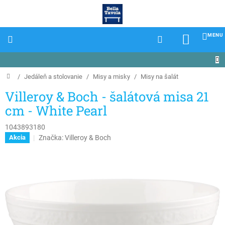
Prejsť
na
obsah
NÁKU
KOŠÍK
Domov
/
Jedáleň a stolovanie
/
Misy a misky
/
Misy na šalát
Villeroy & Boch - šalátová misa 21
cm - White Pearl
1043893180
Značka:
Villeroy & Boch
Akcia