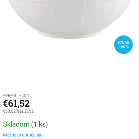
€76,90
–20 %
€76,90
–20 %
€61,52
€50,02 bez DPH
Jednotková
Skladom
(
1 ks
)
cena:
Možnosti doručenia