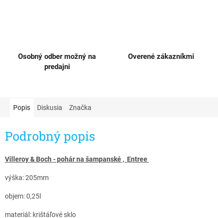
Osobný odber možný na
Overené zákazníkmi
predajni
Popis
Diskusia
Značka
Podrobný popis
Villeroy & Boch - pohár na šampanské , Entree ​
výška: 205mm
objem: 0,25l
materiál: krištáľové sklo