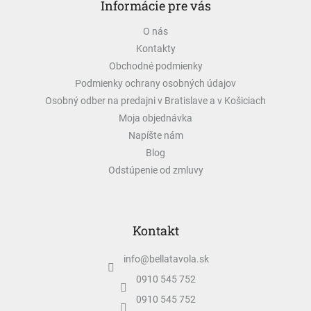
Informácie pre vás
p
ä
O nás
t
Kontakty
i
e
Obchodné podmienky
Podmienky ochrany osobných údajov
Osobný odber na predajni v Bratislave a v Košiciach
Moja objednávka
Napíšte nám
Blog
Odstúpenie od zmluvy
Kontakt
info
@
bellatavola.sk
0910 545 752
0910 545 752