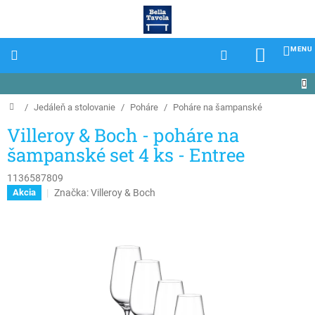
Prejsť
na
obsah
NÁKU
KOŠÍK
Domov
/
Jedáleň a stolovanie
/
Poháre
/
Poháre na šampanské
Villeroy & Boch - poháre na
šampanské set 4 ks - Entree
1136587809
Značka:
Villeroy & Boch
Akcia