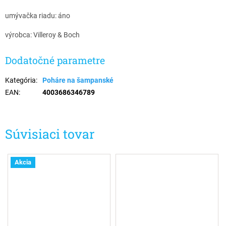
umývačka riadu: áno
výrobca: Villeroy & Boch
Dodatočné parametre
Kategória
:
Poháre na šampanské
EAN
:
4003686346789
Súvisiaci tovar
Akcia