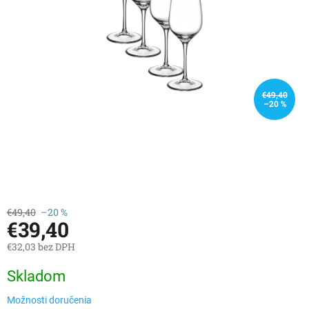
€49,40
–20 %
€49,40
–20 %
€39,40
€32,03 bez DPH
Jednotková
Skladom
cena:
Možnosti doručenia