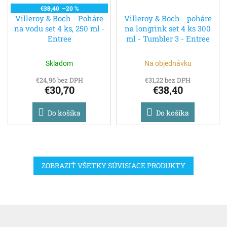
€38,40
–20 %
Villeroy & Boch - Poháre
Villeroy & Boch - poháre
na vodu set 4 ks, 250 ml -
na longrink set 4 ks 300
Entree
ml - Tumbler 3 - Entree
Skladom
Na objednávku
€24,96 bez DPH
€31,22 bez DPH
€30,70
€38,40
Do košíka
Do košíka
ZOBRAZIŤ VŠETKY SÚVISIACE PRODUKTY
Z
á