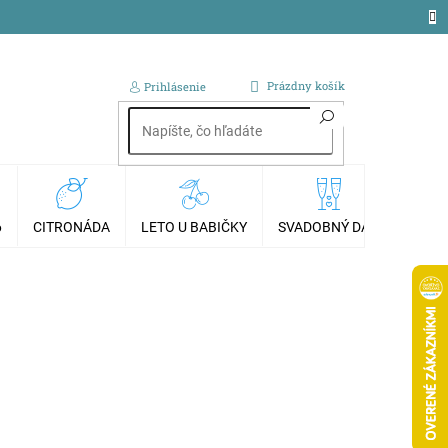
NÁKUPNÝ
Prázdny košík
Prihlásenie
KOŠÍK
6
CITRONÁDA
LETO U BABIČKY
SVADOBNÝ DAR
AKCI