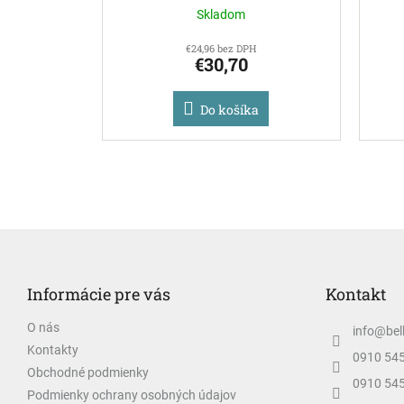
Skladom
€24,96 bez DPH
€30,70
Do košíka
Z
á
p
Informácie pre vás
Kontakt
ä
t
O nás
info
@
bel
i
Kontakty
e
0910 54
Obchodné podmienky
0910 54
Podmienky ochrany osobných údajov