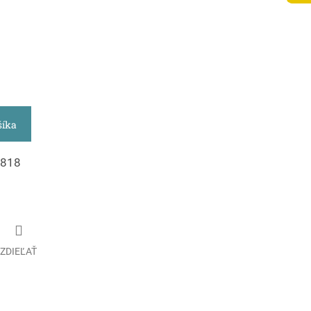
šíka
7818
ZDIEĽAŤ