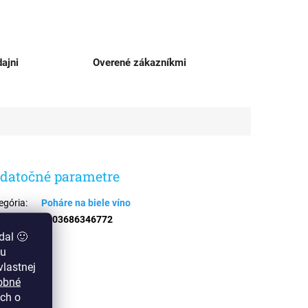
ajni
Overené zákazníkmi
datočné parametre
egória
:
Poháre na biele víno
N
:
4003686346772
dal 🙂
zu
lastnej
obné
ch o