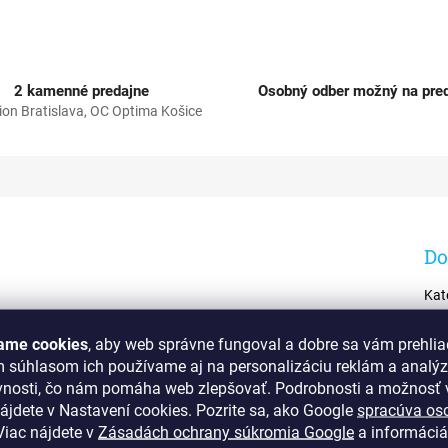
2 kamenné predajne
Osobný odber možný na pred
ion Bratislava, OC Optima Košice
Do
Kat
EA
ame cookies
, aby web správne fungoval a dobre sa vám prehlia
m súhlasom ich používame aj na personalizáciu reklám a analý
vnosti, čo nám pomáha web zlepšovať. Podrobnosti a možnosť v
ájdete v Nastavení cookies.
Pozrite sa, ako Google
spracúva os
iac nájdete v
Zásadách ochrany súkromia Google
a informáciá