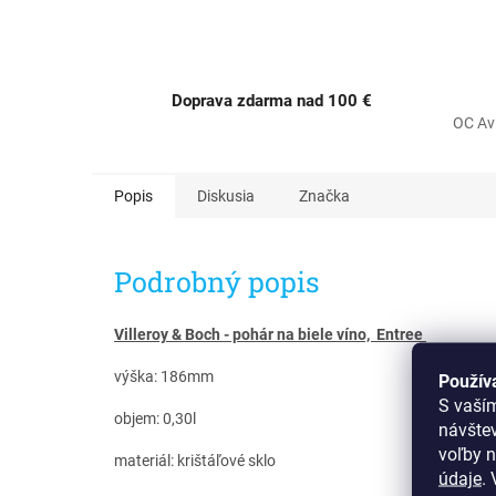
Doprava zdarma nad 100 €
OC Av
Popis
Diskusia
Značka
Podrobný popis
Villeroy & Boch - pohár na biele víno, Entree ​
výška: 186mm
Použív
S vaší
objem: 0,30l
návšte
voľby n
materiál: krištáľové sklo
údaje
.
V