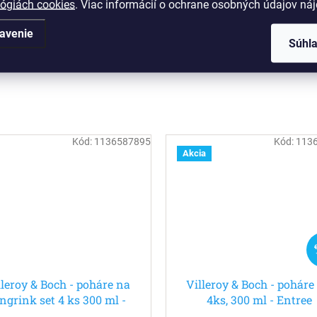
lógiách cookies
. Viac informácií o ochrane osobných údajov ná
avenie
Súhl
Kód:
1136587895
Kód:
113
Akcia
lleroy & Boch - poháre na
Villeroy & Boch - poháre 
ongrink set 4 ks 300 ml -
4ks, 300 ml - Entree
Tumbler 3 - Entree