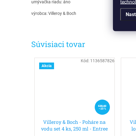
techno
umývačka riadu: áno
výrobca: Villeroy & Boch
Nast
Súvisiaci tovar
Kód:
1136587826
Akcia
€38,40
–20 %
Villeroy & Boch - Poháre na
Vi
vodu set 4 ks, 250 ml - Entree
l