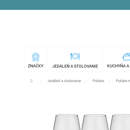
Prejsť
na
obsah
ZNAČKY
KUCHYŇA A
JEDÁLEŇ A STOLOVANIE
Domov
Jedáleň a stolovanie
Poháre
Poháre n