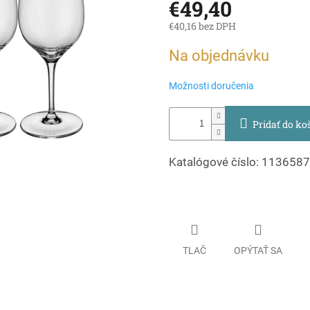
€49,40
€40,16 bez DPH
Jednotková
Na objednávku
cena:
Možnosti doručenia
Pridať do ko
Katalógové číslo: 113658
TLAČ
OPÝTAŤ SA