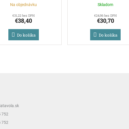
Na objednávku
Skladom
€31,22 bez DPH
€24,96 bez DPH
€38,40
€30,70
Do košíka
Do košíka
latavola.sk
5 752
5 752