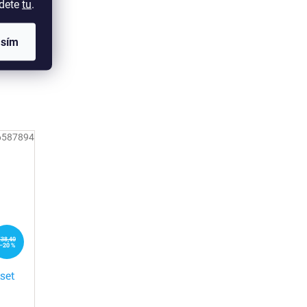
jdete
tu
.
asím
6587894
€38,40
–20 %
set