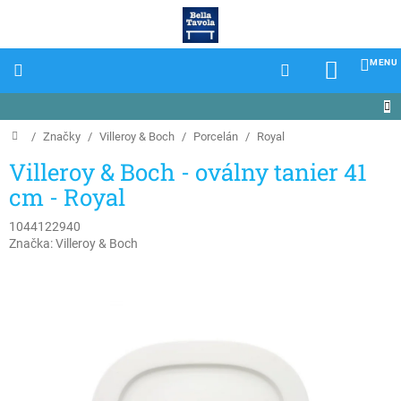
Prejsť
na
obsah
NÁKU
KOŠÍK
Domov
/
Značky
/
Villeroy & Boch
/
Porcelán
/
Royal
Villeroy & Boch - oválny tanier 41
cm - Royal
1044122940
Značka:
Villeroy & Boch