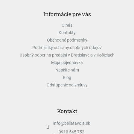
Z
á
Informácie pre vás
p
ä
O nás
t
Kontakty
i
e
Obchodné podmienky
Podmienky ochrany osobných údajov
Osobný odber na predajni v Bratislave a v Košiciach
Moja objednávka
Napíšte nám
Blog
Odstúpenie od zmluvy
Kontakt
info
@
bellatavola.sk
0910 545 752