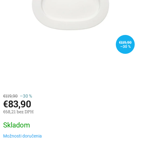
€119,90
–30 %
€119,90
–30 %
€83,90
€68,21 bez DPH
Jednotková
Skladom
cena:
Možnosti doručenia