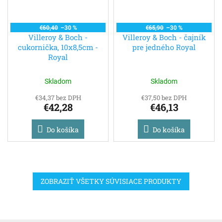
€60,40
–30 %
€65,90
–30 %
Villeroy & Boch -
Villeroy & Boch - čajník
cukornička, 10x8,5cm -
pre jedného Royal
Royal
Skladom
Skladom
€34,37 bez DPH
€37,50 bez DPH
€42,28
€46,13
Do košíka
Do košíka
ZOBRAZIŤ VŠETKY SÚVISIACE PRODUKTY