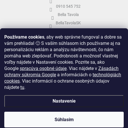
0910 545 752
Bella Tavola
BellaTavolaSK
bellatavola.sk
Používame cookies
, aby web správne fungoval a dobre sa
vám prehliadal 🙂 S vaším súhlasom ich používame aj na
personalizáciu reklám a analýzu návštevnosti, čo nám
pomáha web zlepšovať. Podrobnosti a možnosť vlastnej
voľby nájdete v Nastavení cookies.
Pozrite sa, ako
Google
spracúva osobné údaje
.
Viac nájdete v
Zásadách
ochrany súkromia Google
a informáciách o
technológiách
cookies
. Viac informácií o ochrane osobných údajov
nájdete
tu
.
Vytvoril Shoptet
&
Nastavenie
Copyright 2026
Bella Tavola
. Všetky práva vyhradené.
Upraviť nastavenie
Súhlasím
cookies