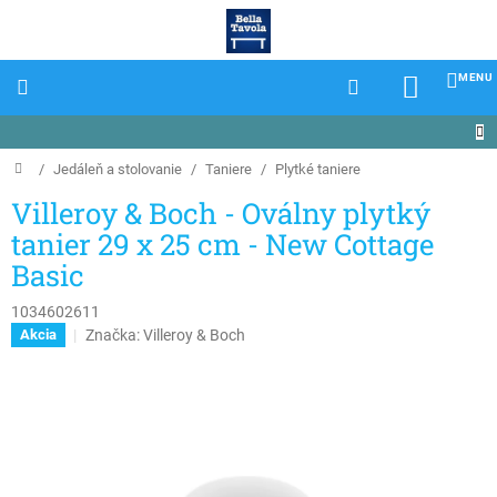
Prejsť
na
obsah
NÁKU
KOŠÍK
Domov
/
Jedáleň a stolovanie
/
Taniere
/
Plytké taniere
Villeroy & Boch - Oválny plytký
tanier 29 x 25 cm - New Cottage
Basic
1034602611
Značka:
Villeroy & Boch
Akcia