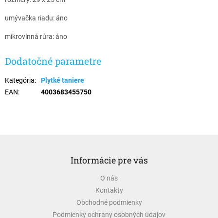
umývačka riadu: áno
mikrovlnná rúra: áno
Dodatočné parametre
Kategória
:
Plytké taniere
EAN
:
4003683455750
Z
á
Informácie pre vás
p
ä
O nás
t
Kontakty
i
e
Obchodné podmienky
Podmienky ochrany osobných údajov