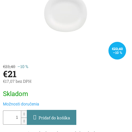
€23,40
–10 %
€23,40
–10 %
€21
€17,07 bez DPH
Jednotková
Skladom
cena:
Možnosti doručenia
Pridať do košíka