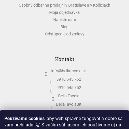
Osobný odber na predajni v Bratislave a v Košiciach
Moja objednávka
Napíšte nám
Blog
Odstúpenie od zmluvy
Kontakt
info
@
bellatavola.sk
0910 545 752
0910 545 752
Bella Tavola
BellaTavolaSK
bellatavola.sk
Používame cookies
, aby web správne fungoval a dobre sa
vám prehliadal 🙂 S vaším súhlasom ich používame aj na