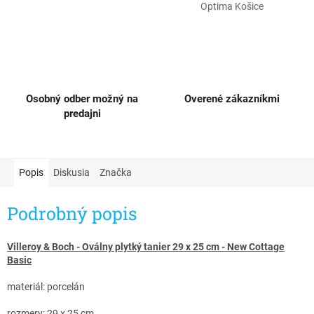
Optima Košice
Osobný odber možný na
Overené zákazníkmi
predajni
Popis
Diskusia
Značka
Podrobný popis
Villeroy & Boch - Oválny plytký tanier 29 x 25 cm - New Cottage
Basic
materiál: porcelán
rozmery: 29 x 25 cm