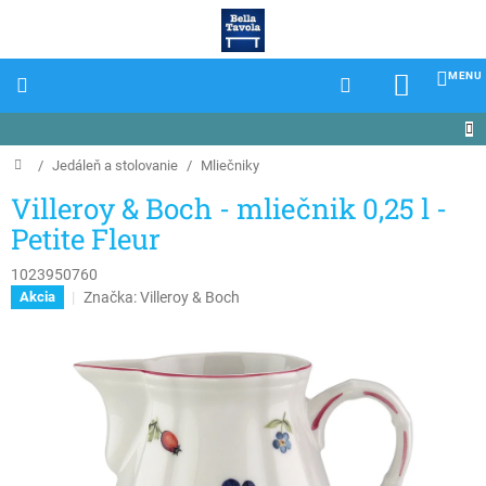
Prejsť
na
obsah
NÁKU
KOŠÍK
Domov
/
Jedáleň a stolovanie
/
Mliečniky
Villeroy & Boch - mliečnik 0,25 l -
Petite Fleur
1023950760
Značka:
Villeroy & Boch
Akcia