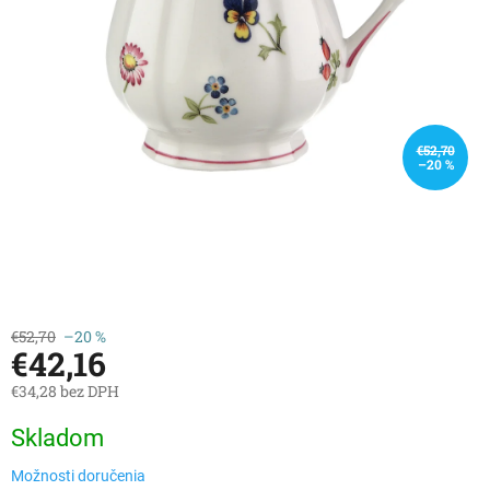
€52,70
–20 %
€52,70
–20 %
€42,16
€34,28 bez DPH
Jednotková
Skladom
cena:
Možnosti doručenia