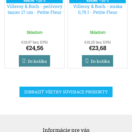
€30,70
–20 %
€29,60
–20 %
Villeroy & Boch - pečivový
Villeroy & Boch - miska
tanier 17 cm - Petite Fleur
0,75 l - Petite Fleur
Skladom
Skladom
€19,97 bez DPH
€19,25 bez DPH
€24,56
€23,68
Do košíka
Do košíka
ZOBRAZIŤ VŠETKY SÚVISIACE PRODUKTY
Z
á
Informácie pre vás
p