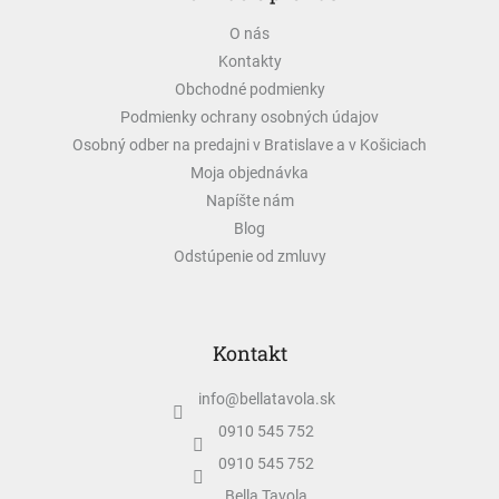
ä
O nás
t
Kontakty
i
e
Obchodné podmienky
Podmienky ochrany osobných údajov
Osobný odber na predajni v Bratislave a v Košiciach
Moja objednávka
Napíšte nám
Blog
Odstúpenie od zmluvy
Kontakt
info
@
bellatavola.sk
0910 545 752
0910 545 752
Bella Tavola