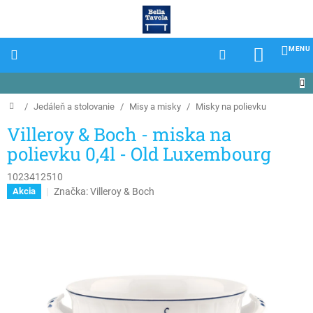
Prejsť
na
obsah
NÁKU
KOŠÍK
Domov
/
Jedáleň a stolovanie
/
Misy a misky
/
Misky na polievku
Villeroy & Boch - miska na
polievku 0,4l - Old Luxembourg
1023412510
Značka:
Villeroy & Boch
Akcia