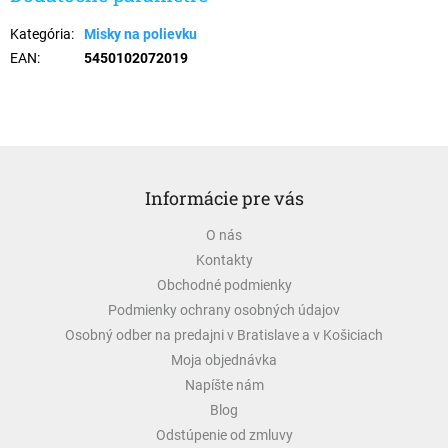
Kategória
:
Misky na polievku
EAN
:
5450102072019
Z
á
Informácie pre vás
p
ä
O nás
t
Kontakty
i
e
Obchodné podmienky
Podmienky ochrany osobných údajov
Osobný odber na predajni v Bratislave a v Košiciach
Moja objednávka
Napíšte nám
Blog
Odstúpenie od zmluvy