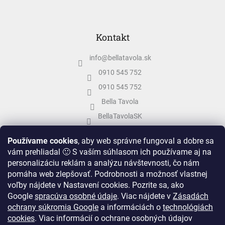
Kontakt
info
@
bellatavola.sk
0910 545 752
0910 545 752
Bella Tavola
BellaTavolaSK
bellatavola.sk
Používame cookies
, aby web správne fungoval a dobre sa
vám prehliadal 🙂 S vaším súhlasom ich používame aj na
personalizáciu reklám a analýzu návštevnosti, čo nám
pomáha web zlepšovať. Podrobnosti a možnosť vlastnej
voľby nájdete v Nastavení cookies.
Pozrite sa, ako
Google
spracúva osobné údaje
.
Viac nájdete v
Zásadách
ochrany súkromia Google
a informáciách o
technológiách
cookies
. Viac informácií o ochrane osobných údajov