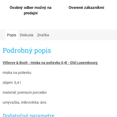
Osobný odber možný na
Overené zákazníkmi
predajni
Popis
Diskusia
Značka
Podrobný popis
Villeroy & Boch - miska na polievku 0,4l - Old Luxembourg ​
miska na polievku
objem: 0,4 l
materiál: premium porcelán
umývačka, mikrovlnka: áno
Dodatočné parametre