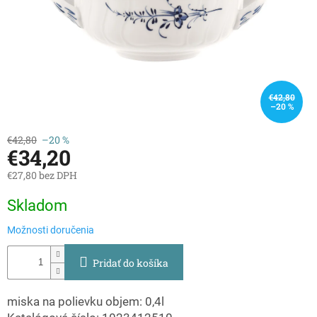
€42,80
–20 %
€42,80
–20 %
€34,20
€27,80 bez DPH
Jednotková
Skladom
cena:
Možnosti doručenia
Pridať do košíka
miska na polievku objem: 0,4l