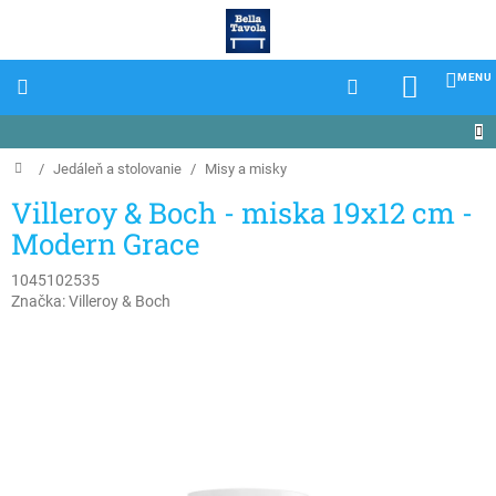
Prejsť
na
obsah
NÁKU
KOŠÍK
Domov
/
Jedáleň a stolovanie
/
Misy a misky
Villeroy & Boch - miska 19x12 cm -
Modern Grace
1045102535
Značka:
Villeroy & Boch