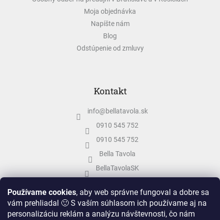
Moja objednávka
Napíšte nám
Blog
Odstúpenie od zmluvy
Kontakt
info
@
bellatavola.sk
0910 545 752
0910 545 752
Bella Tavola
BellaTavolaSK
bellatavola.sk
Používame cookies
, aby web správne fungoval a dobre sa
vám prehliadal 🙂 S vaším súhlasom ich používame aj na
personalizáciu reklám a analýzu návštevnosti, čo nám