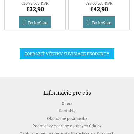
€26,75 bez DPH
€35,69 bez DPH
€32,90
€43,90
Do košíka
Do košíka
ZOBRAZIŤ VŠETKY SÚVISIACE PRODUKTY
Z
á
Informácie pre vás
p
ä
O nás
t
Kontakty
i
e
Obchodné podmienky
Podmienky ochrany osobných údajov
Osobný odber na predajni v Bratislave a v Košiciach