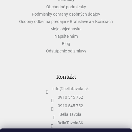
i
e
Obchodné podmienky
Podmienky ochrany osobných údajov
Osobný odber na predajni v Bratislave a v Košiciach
Moja objednávka
Napíšte nám
Blog
Odstúpenie od zmluvy
Kontakt
info
@
bellatavola.sk
0910 545 752
0910 545 752
Bella Tavola
BellaTavolaSK
bellatavola.sk