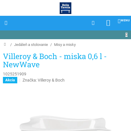
Prejsť
na
obsah
NÁKU
KOŠÍK
Domov
/
Jedáleň a stolovanie
/
Misy a misky
Villeroy & Boch - miska 0,6 l -
NewWave
1025251909
Značka:
Villeroy & Boch
Akcia