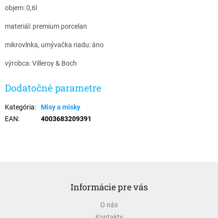
objem: 0,6l
materiál: premium porcelan
mikrovlnka, umývačka riadu: áno
výrobca: Villeroy & Boch
Dodatočné parametre
Kategória
:
Misy a misky
EAN
:
4003683209391
Z
á
Informácie pre vás
p
ä
O nás
t
Kontakty