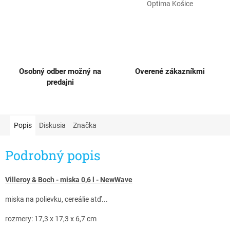
Optima Košice
Osobný odber možný na
Overené zákazníkmi
predajni
Popis
Diskusia
Značka
Podrobný popis
Villeroy & Boch - miska 0,6 l - NewWave
miska na polievku, cereálie atď...
rozmery:
17,3 x 17,3 x 6,7 cm