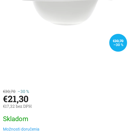
€30,70
–30 %
€30,70
–30 %
€21,30
€17,32 bez DPH
Jednotková
Skladom
cena:
Možnosti doručenia