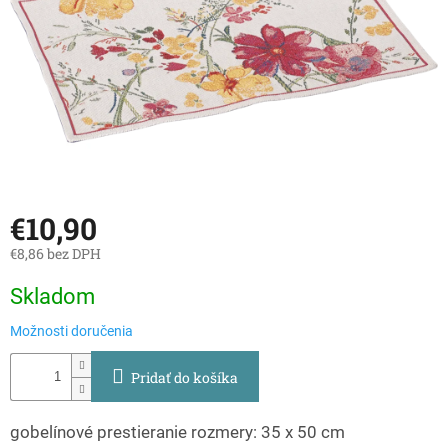
€10,90
€8,86 bez DPH
Jednotková
Skladom
cena:
Možnosti doručenia
Pridať do košíka
gobelínové prestieranie rozmery: 35 x 50 cm