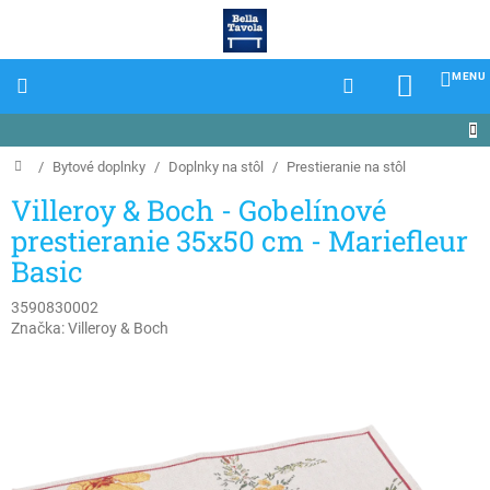
Prejsť
na
obsah
NÁKU
KOŠÍK
Domov
/
Bytové doplnky
/
Doplnky na stôl
/
Prestieranie na stôl
Villeroy & Boch - Gobelínové
prestieranie 35x50 cm - Mariefleur
Basic
3590830002
Značka:
Villeroy & Boch