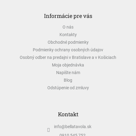
Z
á
Informácie pre vás
p
ä
O nás
t
Kontakty
i
e
Obchodné podmienky
Podmienky ochrany osobných údajov
Osobný odber na predajni v Bratislave a v Košiciach
Moja objednávka
Napíšte nám
Blog
Odstúpenie od zmluvy
Kontakt
info
@
bellatavola.sk
0910 545 752