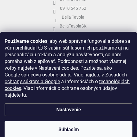
0910 545 752
Bella Tavola
BellaTavolaSK
bellatavola.sk
Používame cookies
, aby web správne fungoval a dobre sa
vám prehliadal 🙂 S vaším súhlasom ich používame aj na
personalizáciu reklám a analýzu návštevnosti, čo nám
pomáha web zlepšovať. Podrobnosti a možnosť vlastnej
voľby nájdete v Nastavení cookies.
Pozrite sa, ako
Google
spracúva osobné údaje
.
Viac nájdete v
Zásadách
ochrany súkromia Google
a informáciách o
technológiách
cookies
. Viac informácií o ochrane osobných údajov
nájdete
tu
.
Vytvoril Shoptet
&
Nastavenie
Copyright 2026
Bella Tavola
. Všetky práva vyhradené.
Upraviť nastavenie
Súhlasím
cookies