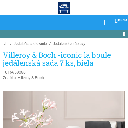
Prejsť
na
obsah
NÁKU
KOŠÍK
Domov
/
Jedáleň a stolovanie
/
Jedálenské súpravy
Villeroy & Boch -iconic la boule
jedálenská sada 7 ks, biela
1016659080
Značka:
Villeroy & Boch