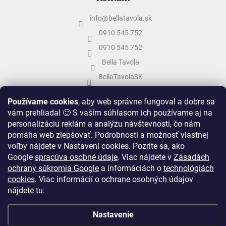
info
@
bellatavola.sk
0910 545 752
0910 545 752
Bella Tavola
BellaTavolaSK
bellatavola.sk
Používame cookies
, aby web správne fungoval a dobre sa
vám prehliadal 🙂 S vaším súhlasom ich používame aj na
personalizáciu reklám a analýzu návštevnosti, čo nám
pomáha web zlepšovať. Podrobnosti a možnosť vlastnej
voľby nájdete v Nastavení cookies.
Pozrite sa, ako
Google
spracúva osobné údaje
.
Viac nájdete v
Zásadách
ochrany súkromia Google
a informáciách o
technológiách
cookies
. Viac informácií o ochrane osobných údajov
nájdete
tu
.
Vytvoril Shoptet
&
Nastavenie