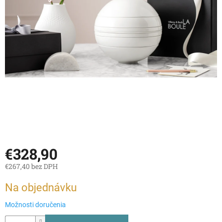
€328,90
€267,40 bez DPH
Jednotková
Na objednávku
cena:
Možnosti doručenia