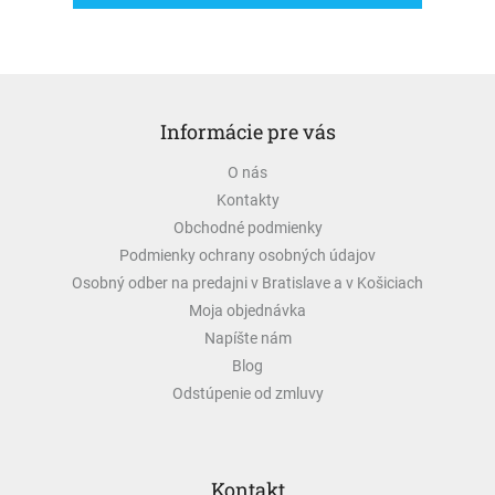
Z
á
Informácie pre vás
p
ä
O nás
t
Kontakty
i
e
Obchodné podmienky
Podmienky ochrany osobných údajov
Osobný odber na predajni v Bratislave a v Košiciach
Moja objednávka
Napíšte nám
Blog
Odstúpenie od zmluvy
Kontakt