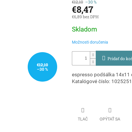
€12,10
–30 %
€8,47
€6,89 bez DPH
Jednotková
Skladom
cena:
Možnosti doručenia
Pridať do ko
€12,10
–30 %
espresso podšálka 14x11
Katalógové číslo: 102525
TLAČ
OPÝTAŤ SA