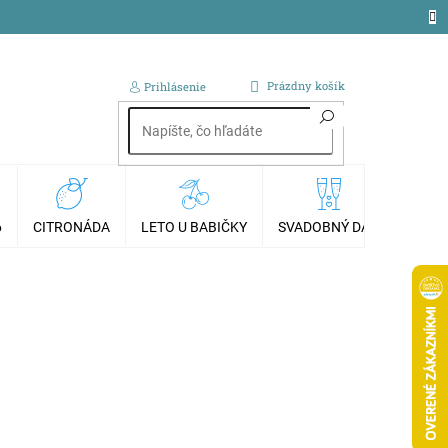
NÁKUPNÝ
Prázdny košík
Prihlásenie
KOŠÍK
6
CITRONÁDA
LETO U BABIČKY
SVADOBNÝ DAR
AKCI