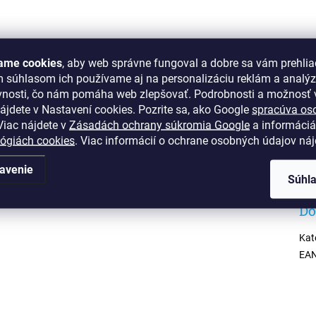
ame cookies
, aby web správne fungoval a dobre sa vám prehlia
m súhlasom ich používame aj na personalizáciu reklám a analý
vnosti, čo nám pomáha web zlepšovať. Podrobnosti a možnosť v
2 kamenné predajne
Osobný odber možný na pred
ion Bratislava, OC Optima Košice
ájdete v Nastavení cookies.
Pozrite sa, ako Google
spracúva os
iac nájdete v
Zásadách ochrany súkromia Google
a informáciá
lógiách cookies
. Viac informácií o ochrane osobných údajov ná
avenie
Súhl
Do
Kat
EA