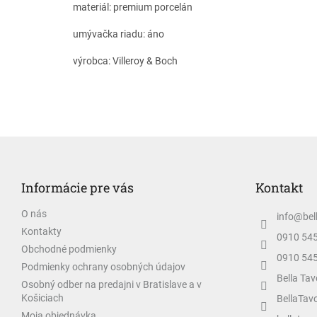
materiál: premium porcelán
umývačka riadu: áno
výrobca: Villeroy & Boch
Z
á
p
Informácie pre vás
Kontakt
ä
t
O nás
info
@
bel
i
Kontakty
e
0910 54
Obchodné podmienky
0910 54
Podmienky ochrany osobných údajov
Bella Tav
Osobný odber na predajni v Bratislave a v
Košiciach
BellaTav
Moja objednávka