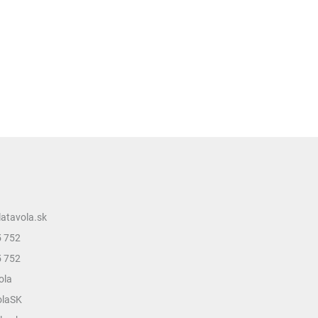
latavola.sk
5 752
5 752
ola
olaSK