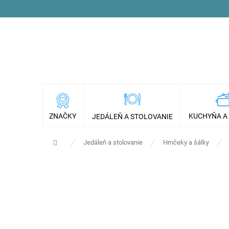
Prejsť
na
obsah
ZNAČKY
KUCHYŇA A
JEDÁLEŇ A STOLOVANIE
Domov
Jedáleň a stolovanie
Hrnčeky a šálky