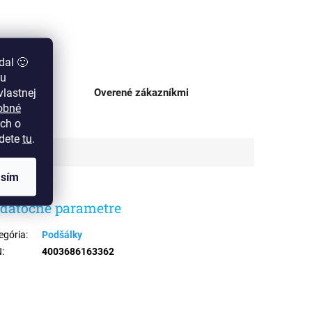
dal 🙂
zu
lastnej
ajni
Overené zákazníkmi
obné
ch o
jdete
tu
.
asím
datočné parametre
egória
:
Podšálky
N
:
4003686163362