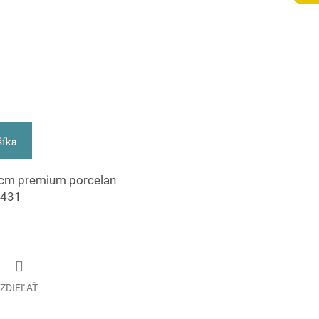
šíka
 cm premium porcelan
1431
ZDIEĽAŤ