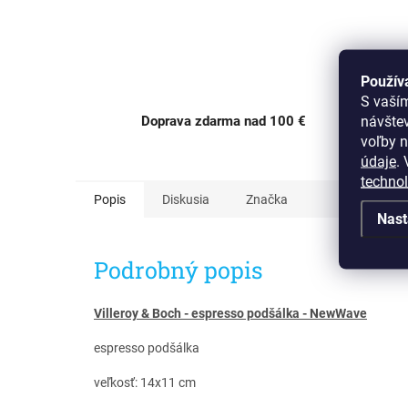
Použív
S vaší
návšte
Doprava zdarma nad 100 €
OC Av
voľby n
údaje
.
V
techno
Popis
Diskusia
Značka
Nast
Podrobný popis
Villeroy & Boch - espresso podšálka - NewWave
espresso podšálka
veľkosť: 14x11 cm