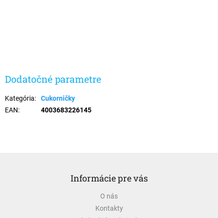
Dodatočné parametre
Kategória
:
Cukorničky
EAN
:
4003683226145
Z
á
Informácie pre vás
p
ä
O nás
t
Kontakty
i