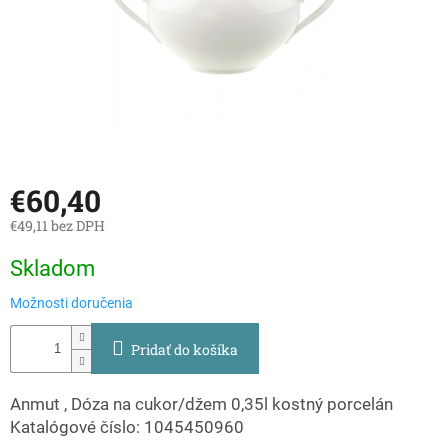
€60,40
€49,11 bez DPH
Jednotková
Skladom
cena:
Možnosti doručenia
Pridať do košíka
Anmut , Dóza na cukor/džem 0,35l kostný porcelán
Katalógové číslo: 1045450960