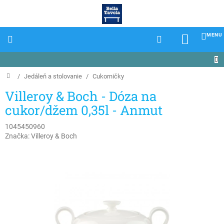
Prejsť
na
obsah
NÁKU
KOŠÍK
Domov
/
Jedáleň a stolovanie
/
Cukorničky
Villeroy & Boch - Dóza na
cukor/džem 0,35l - Anmut
1045450960
Značka:
Villeroy & Boch