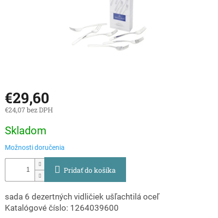
€29,60
€24,07 bez DPH
Jednotková
Skladom
cena:
Možnosti doručenia
Pridať do košíka
sada 6 dezertných vidličiek ušľachtilá oceľ
Katalógové číslo: 1264039600