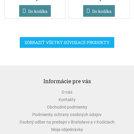
Do košíka
Do košíka
ZOBRAZIŤ VŠETKY SÚVISIACE PRODUKTY
Z
á
Informácie pre vás
p
ä
O nás
t
Kontakty
i
e
Obchodné podmienky
Podmienky ochrany osobných údajov
Osobný odber na predajni v Bratislave a v Košiciach
Moja objednávka