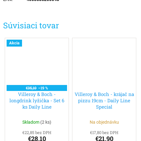
Súvisiaci tovar
Akcia
€35,10
–19 %
Villeroy & Boch -
Villeroy & Boch - krájač na
longdrink lyžička - Set 6
pizzu 19cm - Daily Line
ks Daily Line
Special
Skladom
(
2 ks
)
Na objednávku
€22,85 bez DPH
€17,80 bez DPH
€28,10
€21,90