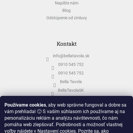
Napíšte nám
Blog
Odstúpenie od zmluvy
Kontakt
info
@
bellatavola.sk
0910 545 752
0910 545 752
Bella Tavola
BellaTavolaSK
bellatavola.sk
Používame cookies
, aby web správne fungoval a dobre sa
vám prehliadal 🙂 S vaším súhlasom ich používame aj na
personalizáciu reklám a analýzu návštevnosti, čo nám
pomáha web zlepšovať. Podrobnosti a možnosť vlastnej
voľby nájdete v Nastavení cookies.
Pozrite sa, ako