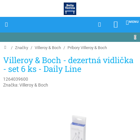
Prejsť
na
obsah
NÁKU
KOŠÍK
Domov
/
Značky
/
Villeroy & Boch
/
Príbory Villeroy & Boch
Villeroy & Boch - dezertná vidlička
- set 6 ks - Daily Line
1264039600
Značka:
Villeroy & Boch