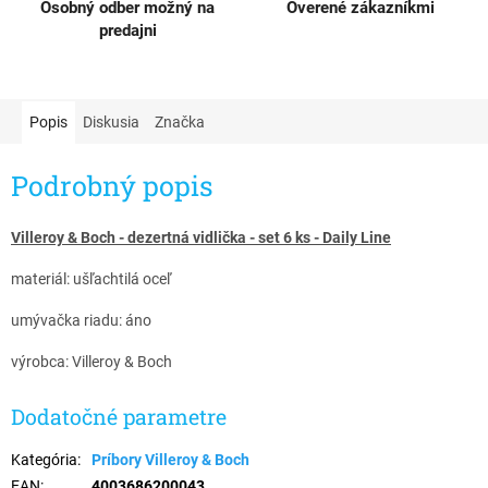
Osobný odber možný na
Overené zákazníkmi
predajni
Popis
Diskusia
Značka
Podrobný popis
Villeroy & Boch - dezertná vidlička - set 6 ks - Daily Line
materiál: ušľachtilá oceľ
umývačka riadu: áno
výrobca: Villeroy & Boch
Dodatočné parametre
Kategória
:
Príbory Villeroy & Boch
EAN
:
4003686200043