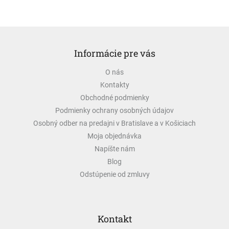
Z
á
Informácie pre vás
p
ä
O nás
t
Kontakty
i
e
Obchodné podmienky
Podmienky ochrany osobných údajov
Osobný odber na predajni v Bratislave a v Košiciach
Moja objednávka
Napíšte nám
Blog
Odstúpenie od zmluvy
Kontakt