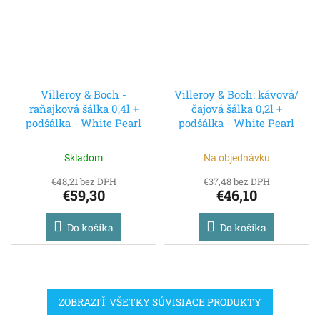
Villeroy & Boch -
Villeroy & Boch: kávová/
raňajková šálka 0,4l +
čajová šálka 0,2l +
podšálka - White Pearl
podšálka - White Pearl
Skladom
Na objednávku
€48,21 bez DPH
€37,48 bez DPH
€59,30
€46,10
Do košíka
Do košíka
ZOBRAZIŤ VŠETKY SÚVISIACE PRODUKTY