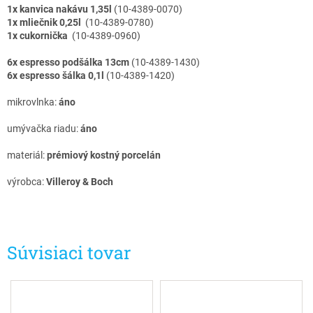
1x kanvica nakávu 1,35l
(10-4389-0070)
1x mliečnik 0,25l
(10-4389-0780)
1x cukornička
(10-4389-0960)
6x espresso podšálka 13cm
(10-4389-1430)
6x espresso šálka 0,1l
(10-4389-1420)
mikrovlnka:
áno
umývačka riadu:
áno
materiál:
prémiový kostný porcelán
výrobca:
Villeroy & Boch
Súvisiaci tovar