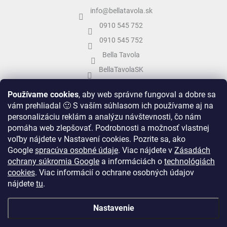
info
@
bellatavola.sk
0910 545 752
0910 545 752
Bella Tavola
BellaTavolaSK
bellatavola.sk
Používame cookies
, aby web správne fungoval a dobre sa
vám prehliadal 🙂 S vaším súhlasom ich používame aj na
personalizáciu reklám a analýzu návštevnosti, čo nám
pomáha web zlepšovať. Podrobnosti a možnosť vlastnej
voľby nájdete v Nastavení cookies.
Pozrite sa, ako
Google
spracúva osobné údaje
.
Viac nájdete v
Zásadách
ochrany súkromia Google
a informáciách o
technológiách
cookies
. Viac informácií o ochrane osobných údajov
nájdete
tu
.
Vytvoril Shoptet
&
Nastavenie