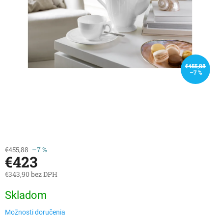
€455,88
–7 %
€455,88
–7 %
€423
€343,90 bez DPH
Jednotková
Skladom
cena:
Možnosti doručenia