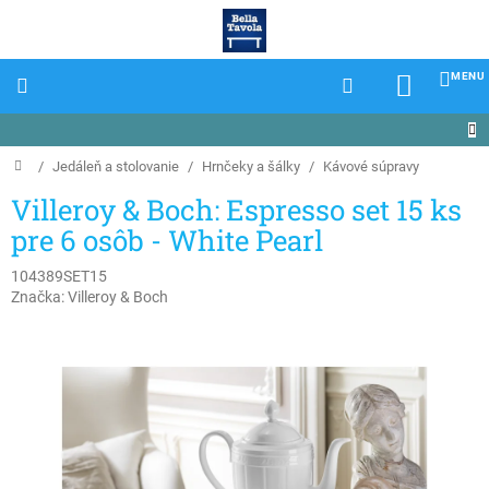
Prejsť
na
obsah
NÁKU
KOŠÍK
Domov
/
Jedáleň a stolovanie
/
Hrnčeky a šálky
/
Kávové súpravy
Villeroy & Boch: Espresso set 15 ks
pre 6 osôb - White Pearl
104389SET15
Značka:
Villeroy & Boch