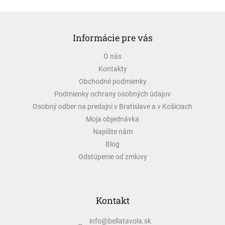
Z
á
Informácie pre vás
p
ä
O nás
t
Kontakty
i
e
Obchodné podmienky
Podmienky ochrany osobných údajov
Osobný odber na predajni v Bratislave a v Košiciach
Moja objednávka
Napíšte nám
Blog
Odstúpenie od zmluvy
Kontakt
info
@
bellatavola.sk