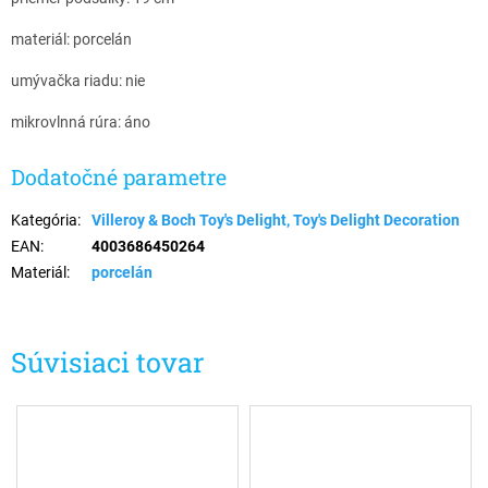
materiál: porcelán
umývačka riadu: nie
mikrovlnná rúra: áno
Dodatočné parametre
Kategória
:
Villeroy & Boch Toy's Delight, Toy's Delight Decoration
EAN
:
4003686450264
Materiál
:
porcelán
Súvisiaci tovar