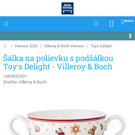
Prejsť
na
obsah
NÁKU
KOŠÍK
Domov
/
/
Villeroy & Boch Vianoce
/
Šálka na polievku s podšálkou
Toy's Delight - Villeroy & Boch
1485852501
Značka:
Villeroy & Boch