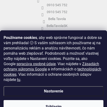
0910 545 752
0910 545 752
Bella Tavola
BellaTavolaSK
bellatavola.sk
Používame cookies
, aby web správne fungoval a dobre sa
vám prehliadal 🙂 S vaším súhlasom ich používame aj na
personalizáciu reklám a analýzu návštevnosti, čo nám
pomáha web zlepšovať. Podrobnosti a možnosť vlastnej
voľby nájdete v Nastavení cookies.
Pozrite sa, ako
Google
spracúva osobné údaje
.
Viac nájdete v
Zásadách
ochrany súkromia Google
a informáciách o
technológiách
cookies
. Viac informácií o ochrane osobných údajov
nájdete
tu
.
Vytvoril Shoptet
&
Nastavenie
Copyright 2026
Bella Tavola
. Všetky práva vyhradené.
Upraviť nastavenie
Súhlasím