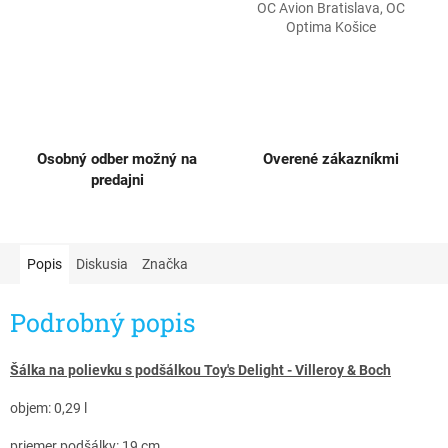
OC Avion Bratislava, OC
Optima Košice
Osobný odber možný na
Overené zákazníkmi
predajni
Popis
Diskusia
Značka
Podrobný popis
Šálka na polievku s podšálkou Toy's Delight - Villeroy & Boch
objem: 0,29 l
priemer podšálky: 19 cm