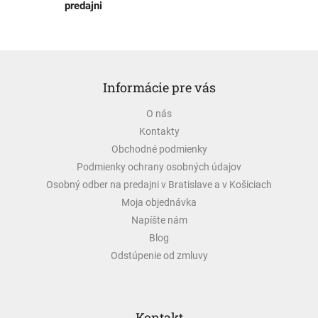
predajni
Z
á
Informácie pre vás
p
ä
O nás
t
Kontakty
i
e
Obchodné podmienky
Podmienky ochrany osobných údajov
Osobný odber na predajni v Bratislave a v Košiciach
Moja objednávka
Napíšte nám
Blog
Odstúpenie od zmluvy
Kontakt