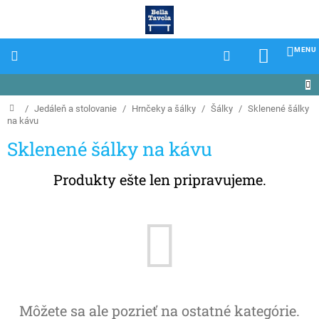
Prejsť
na
obsah
NÁKU
KOŠÍK
Domov
/
Jedáleň a stolovanie
/
Hrnčeky a šálky
/
Šálky
/
Sklenené šálky
na kávu
Sklenené šálky na kávu
Produkty ešte len pripravujeme.
Môžete sa ale pozrieť na ostatné kategórie.