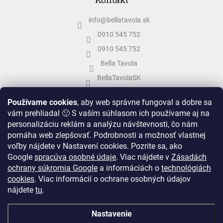
info
@
bellatavola.sk
0910 545 752
0910 545 752
Bella Tavola
BellaTavolaSK
bellatavola.sk
Používame cookies
, aby web správne fungoval a dobre sa
vám prehliadal 🙂 S vaším súhlasom ich používame aj na
personalizáciu reklám a analýzu návštevnosti, čo nám
pomáha web zlepšovať. Podrobnosti a možnosť vlastnej
voľby nájdete v Nastavení cookies.
Pozrite sa, ako
Google
spracúva osobné údaje
.
Viac nájdete v
Zásadách
ochrany súkromia Google
a informáciách o
technológiách
cookies
. Viac informácií o ochrane osobných údajov
nájdete
tu
.
Vytvoril Shoptet
&
Nastavenie