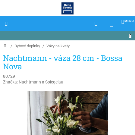
Prejsť
na
obsah
NÁKU
KOŠÍK
Domov
/
Bytové doplnky
/
Vázy na kvety
Nachtmann - váza 28 cm - Bossa
Nova
80729
Značka:
Nachtmann a Spiegelau