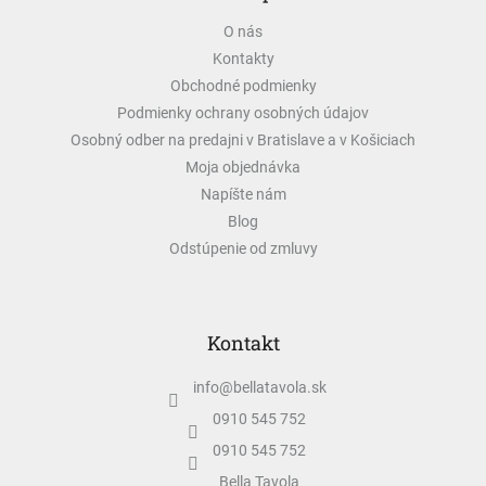
ä
O nás
t
Kontakty
i
e
Obchodné podmienky
Podmienky ochrany osobných údajov
Osobný odber na predajni v Bratislave a v Košiciach
Moja objednávka
Napíšte nám
Blog
Odstúpenie od zmluvy
Kontakt
info
@
bellatavola.sk
0910 545 752
0910 545 752
Bella Tavola