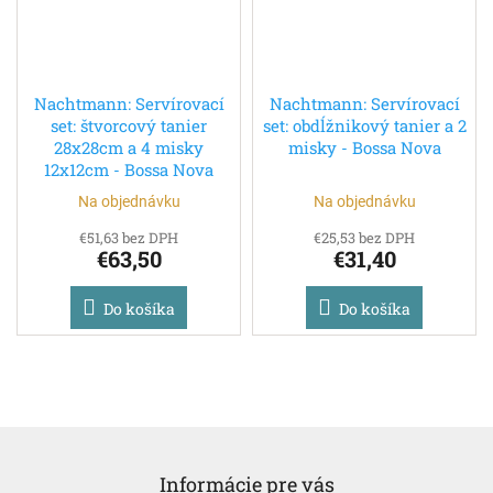
Nachtmann: Servírovací
Nachtmann: Servírovací
set: štvorcový tanier
set: obdĺžnikový tanier a 2
28x28cm a 4 misky
misky - Bossa Nova
12x12cm - Bossa Nova
Na objednávku
Na objednávku
€51,63 bez DPH
€25,53 bez DPH
€63,50
€31,40
Do košíka
Do košíka
Z
á
Informácie pre vás
p