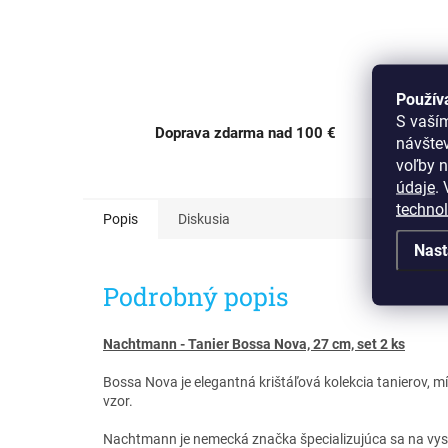
Použív
S vaší
Doprava zdarma nad 100 €
návšte
OC Av
voľby n
údaje
.
V
techno
Popis
Diskusia
Nast
Podrobný popis
Nachtmann - Tanier Bossa Nova, 27 cm, set 2 ks
Bossa Nova je elegantná krištáľová kolekcia tanierov, m
vzor.
Nachtmann je nemecká značka špecializujúca sa na vyso