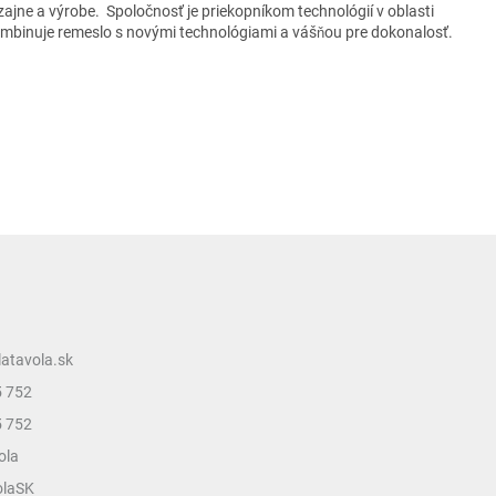
zajne a výrobe. Spoločnosť je priekopníkom technológií v oblasti
mbinuje remeslo s novými technológiami a váš
ou pre dokonalosť.
ň
latavola.sk
5 752
5 752
ola
olaSK