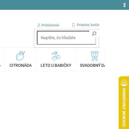
NÁKUPNÝ
Prázdny košík
Prihlásenie
KOŠÍK
6
CITRONÁDA
LETO U BABIČKY
SVADOBNÝ DAR
AKCI