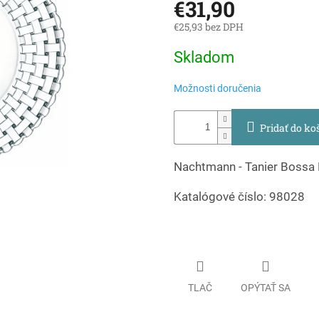
€31,90
€25,93 bez DPH
Jednotková
Skladom
cena:
Možnosti doručenia
Pridať do ko
Nachtmann - Tanier Bossa
Katalógové číslo: 98028
TLAČ
OPÝTAŤ SA