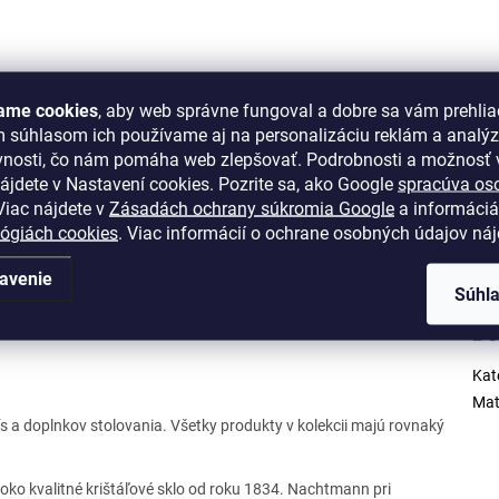
ame cookies
, aby web správne fungoval a dobre sa vám prehlia
m súhlasom ich používame aj na personalizáciu reklám a analý
2 kamenné predajne
Osobný odber možný na pred
vnosti, čo nám pomáha web zlepšovať. Podrobnosti a možnosť v
ion Bratislava, OC Optima Košice
ájdete v Nastavení cookies.
Pozrite sa, ako Google
spracúva os
iac nájdete v
Zásadách ochrany súkromia Google
a informáciá
lógiách cookies
. Viac informácií o ochrane osobných údajov ná
avenie
Súhl
Do
Kat
Mat
ís a doplnkov stolovania. Všetky produkty v kolekcii majú rovnaký
ko kvalitné krištáľové sklo od roku 1834. Nachtmann pri