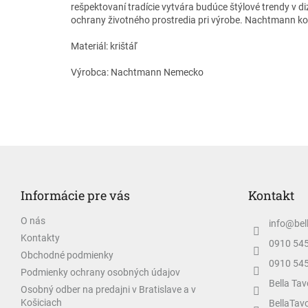
rešpektovaní tradície vytvára budúce štýlové trendy v di
ochrany životného prostredia pri výrobe. Nachtmann ko
Materiál: krištáľ
Výrobca: Nachtmann Nemecko
Z
á
p
Informácie pre vás
Kontakt
ä
t
O nás
info
@
bel
i
Kontakty
e
0910 54
Obchodné podmienky
0910 54
Podmienky ochrany osobných údajov
Bella Tav
Osobný odber na predajni v Bratislave a v
Košiciach
BellaTav