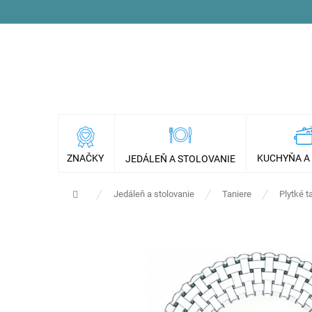
Prejsť
na
obsah
ZNAČKY
KUCHYŇA A
JEDÁLEŇ A STOLOVANIE
Domov
Jedáleň a stolovanie
Taniere
Plytké t