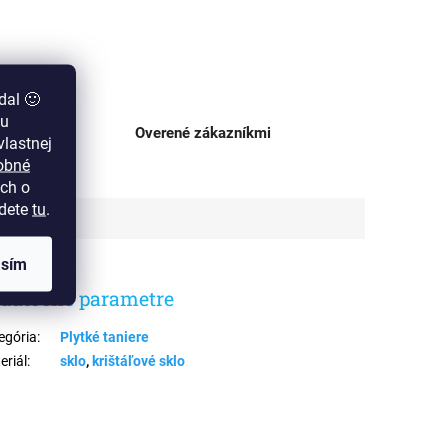
dal 🙂
zu
ajni
Overené zákazníkmi
lastnej
obné
ch o
jdete
tu
.
asím
datočné parametre
egória
:
Plytké taniere
eriál
:
sklo
,
krištáľové sklo