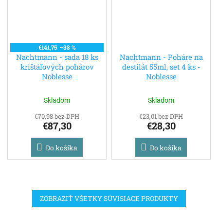
€141,75
–38 %
Nachtmann - sada 18 ks
Nachtmann - Poháre na
krištáľových pohárov
destilát 55ml, set 4 ks -
Noblesse
Noblesse
Skladom
Skladom
€70,98 bez DPH
€23,01 bez DPH
€87,30
€28,30
Do košíka
Do košíka
ZOBRAZIŤ VŠETKY SÚVISIACE PRODUKTY