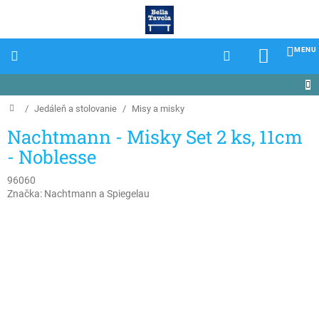
Prejsť
na
obsah
NÁKU
KOŠÍK
Domov
/
Jedáleň a stolovanie
/
Misy a misky
Nachtmann - Misky Set 2 ks, 11cm
- Noblesse
96060
Značka:
Nachtmann a Spiegelau