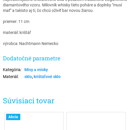
diamantového vzoru. Milovník whisky tieto poháre a doplnky "musí
mať" a takisto aj tí, čo chcú oživiť bar novou žiarou.
priemer: 11 cm
materiál: krištáľ
výrobca: Nachtmann Nemecko
Dodatočné parametre
Kategória
:
Misy a misky
Materiál
:
sklo
,
krištáľové sklo
Súvisiaci tovar
Akcia