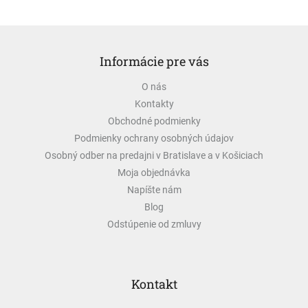
Z
á
Informácie pre vás
p
ä
O nás
t
Kontakty
i
e
Obchodné podmienky
Podmienky ochrany osobných údajov
Osobný odber na predajni v Bratislave a v Košiciach
Moja objednávka
Napíšte nám
Blog
Odstúpenie od zmluvy
Kontakt