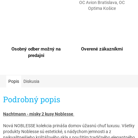
OC Avion Bratislava, OC
Optima Košice
Osobný odber možný na
Overené zákazníkmi
predajni
Popis
Diskusia
Podrobný popis
Nachtmann - misky 2 kusy Noblesse ​
Nová NOBLESSE kolekcia prináša domov úžasnú chuť luxusu. Všetky
produkty Noblesse sú estetické, s nádychom jemnosti a z
najkvalitnejšieho krištáľového skla s použitím tradičného elegantného