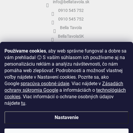
info
@
bellatavola.sk
0910 545 752
0910 545 752
Bella Tavola
BellaTavolaSK
bellatavola.sk
Používame cookies
, aby web správne fungoval a dobre sa
vám prehliadal 🙂 S vaším súhlasom ich používame aj na
personalizáciu reklám a analýzu návštevnosti, čo nám
pomáha web zlepšovať. Podrobnosti a možnosť vlastnej
voľby nájdete v Nastavení cookies.
Pozrite sa, ako
Google
spracúva osobné údaje
.
Viac nájdete v
Zásadách
ochrany súkromia Google
a informáciách o
technológiách
cookies
. Viac informácií o ochrane osobných údajov
nájdete
tu
.
Vytvoril Shoptet
&
Nastavenie