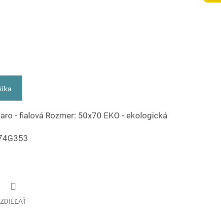
šíka
karo - fialová Rozmer: 50x70 EKO - ekologická
474G353
ZDIEĽAŤ