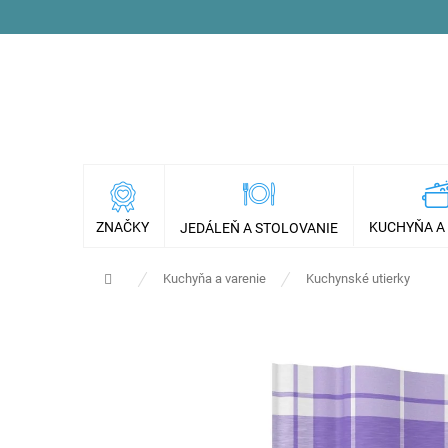
Prejsť
na
obsah
ZNAČKY
KUCHYŇA A
JEDÁLEŇ A STOLOVANIE
Domov
Kuchyňa a varenie
Kuchynské utierky