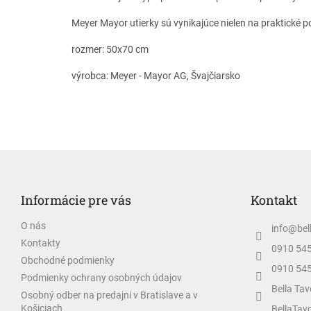
Meyer Mayor utierky sú vynikajúce nielen na praktické po
rozmer: 50x70 cm
výrobca: Meyer - Mayor AG, Švajčiarsko
Z
á
p
Informácie pre vás
Kontakt
ä
t
O nás
info
@
bel
i
Kontakty
e
0910 54
Obchodné podmienky
0910 54
Podmienky ochrany osobných údajov
Bella Tav
Osobný odber na predajni v Bratislave a v
Košiciach
BellaTav