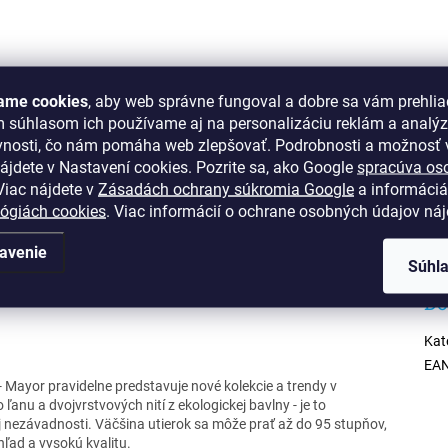
ame cookies
, aby web správne fungoval a dobre sa vám prehlia
m súhlasom ich používame aj na personalizáciu reklám a analý
2 kamenné predajne
Osobný odber možný na pred
vnosti, čo nám pomáha web zlepšovať. Podrobnosti a možnosť v
ion Bratislava, OC Optima Košice
ájdete v Nastavení cookies.
Pozrite sa, ako Google
spracúva os
iac nájdete v
Zásadách ochrany súkromia Google
a informáciá
lógiách cookies
. Viac informácií o ochrane osobných údajov ná
avenie
Súhl
Do
Kat
EA
Mayor pravidelne predstavuje nové kolekcie a trendy v
 ľanu a dvojvrstvových nití z ekologickej bavlny - je to
ej nezávadnosti. Väčšina utierok sa môže prať až do 95 stupňov,
hľad a vysokú kvalitu.