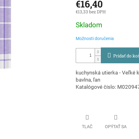
€16,40
€13,33 bez DPH
Jednotková
Skladom
cena:
Možnosti doručenia
Pridať do ko
kuchynská utierka - Veľké 
bavlna, ľan
Katalógové číslo: M0209
TLAČ
OPÝTAŤ SA