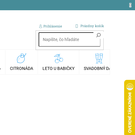
NÁKUPNÝ
Prázdny košík
Prihlásenie
KOŠÍK
6
CITRONÁDA
LETO U BABIČKY
SVADOBNÝ DAR
AKCI