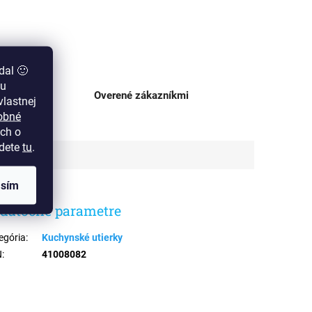
dal 🙂
zu
ajni
Overené zákazníkmi
lastnej
obné
ch o
jdete
tu
.
asím
datočné parametre
egória
:
Kuchynské utierky
N
:
41008082