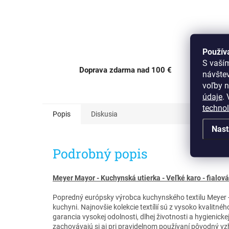
Použív
S vaší
Doprava zdarma nad 100 €
návšte
OC Av
voľby n
údaje
.
V
techno
Popis
Diskusia
Nast
Podrobný popis
Meyer Mayor - Kuchynská utierka - Veľké karo - fialová
Popredný európsky výrobca kuchynského textilu Meyer - 
kuchyni. Najnovšie kolekcie textílií sú z vysoko kvalitného
garancia vysokej odolnosti, dlhej životnosti a hygienick
zachovávajú si aj pri pravidelnom používaní pôvodný vz