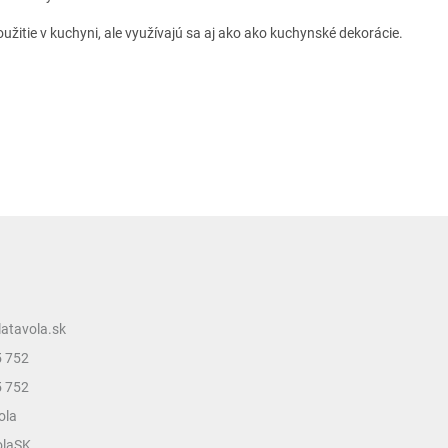
užitie v kuchyni, ale využívajú sa aj ako ako kuchynské dekorácie.
latavola.sk
5 752
5 752
ola
olaSK