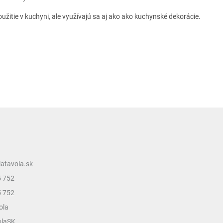
užitie v kuchyni, ale využívajú sa aj ako ako kuchynské dekorácie.
latavola.sk
5 752
5 752
ola
olaSK