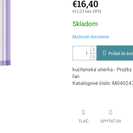
€16,40
€13,33 bez DPH
Jednotková
Skladom
cena:
Možnosti doručenia
Pridať do ko
kuchynská utierka - Prúžky
ľan
Katalógové číslo: M0402
TLAČ
OPÝTAŤ SA