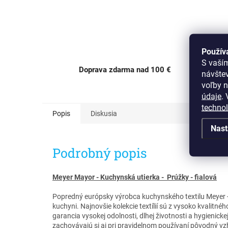
Použív
S vaší
Doprava zdarma nad 100 €
návšte
OC Av
voľby n
údaje
.
V
techno
Popis
Diskusia
Nast
Podrobný popis
Meyer Mayor - Kuchynská utierka - Prúžky - fialová
Popredný európsky výrobca kuchynského textilu Meyer - 
kuchyni. Najnovšie kolekcie textílií sú z vysoko kvalitného
garancia vysokej odolnosti, dlhej životnosti a hygienick
zachovávajú si aj pri pravidelnom používaní pôvodný vz