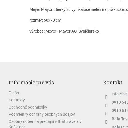
Meyer Mayor utierky sú vynikajúce nielen na praktické po
rozmer: 50x70 cm
výrobca: Meyer - Mayor AG, Švajčiarsko
Z
á
p
Informácie pre vás
Kontakt
ä
t
O nás
info
@
bel
i
Kontakty
e
0910 54
Obchodné podmienky
0910 54
Podmienky ochrany osobných údajov
Bella Tav
Osobný odber na predajni v Bratislave a v
Košiciach
BellaTav