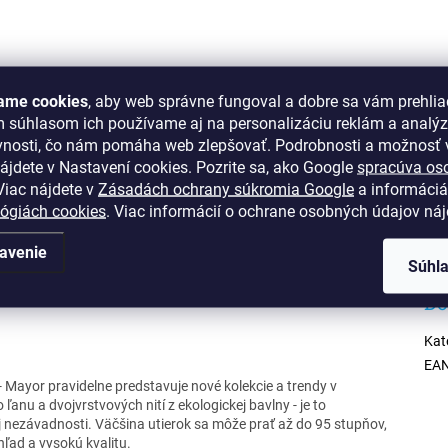
ame cookies
, aby web správne fungoval a dobre sa vám prehlia
m súhlasom ich používame aj na personalizáciu reklám a analý
2 kamenné predajne
Osobný odber možný na pred
vnosti, čo nám pomáha web zlepšovať. Podrobnosti a možnosť v
ion Bratislava, OC Optima Košice
ájdete v Nastavení cookies.
Pozrite sa, ako Google
spracúva os
iac nájdete v
Zásadách ochrany súkromia Google
a informáciá
lógiách cookies
. Viac informácií o ochrane osobných údajov ná
avenie
Súhl
Do
Kat
EA
Mayor pravidelne predstavuje nové kolekcie a trendy v
 ľanu a dvojvrstvových nití z ekologickej bavlny - je to
ej nezávadnosti. Väčšina utierok sa môže prať až do 95 stupňov,
hľad a vysokú kvalitu.