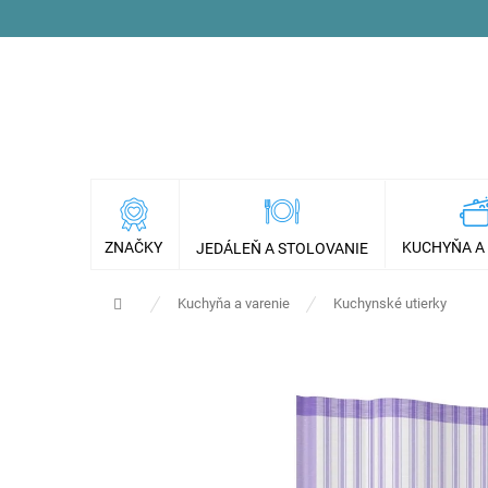
Prejsť
na
obsah
ZNAČKY
KUCHYŇA A
JEDÁLEŇ A STOLOVANIE
Domov
Kuchyňa a varenie
Kuchynské utierky