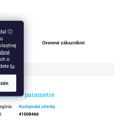
dal 🙂
zu
ajni
Overené zákazníkmi
lastnej
obné
ch o
jdete
tu
.
asím
datočné parametre
egória
:
Kuchynské utierky
N
:
41008466