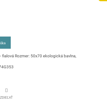
šíka
 - fialová Rozmer: 50x70 ekologická bavlna,
474G353
ZDIEĽAŤ