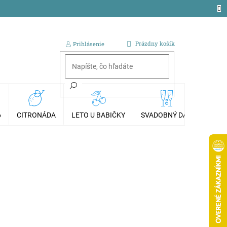
NÁKUPNÝ
Prázdny košík
Prihlásenie
KOŠÍK
6
CITRONÁDA
LETO U BABIČKY
SVADOBNÝ DAR
AKCI