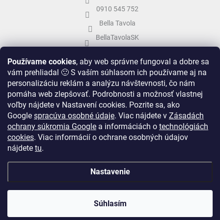
0910 545 752
Bella Tavola
BellaTavolaSK
bellatavola.sk
Používame cookies
, aby web správne fungoval a dobre sa
vám prehliadal 🙂 S vaším súhlasom ich používame aj na
personalizáciu reklám a analýzu návštevnosti, čo nám
pomáha web zlepšovať. Podrobnosti a možnosť vlastnej
voľby nájdete v Nastavení cookies.
Pozrite sa, ako
Google
spracúva osobné údaje
.
Viac nájdete v
Zásadách
ochrany súkromia Google
a informáciách o
technológiách
cookies
. Viac informácií o ochrane osobných údajov
nájdete
tu
.
Vytvoril Shoptet
&
Nastavenie
Copyright 2026
Bella Tavola
. Všetky práva vyhradené.
Upraviť nastavenie
Súhlasím
cookies