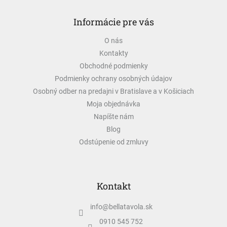
Z
á
Informácie pre vás
p
ä
O nás
t
Kontakty
i
e
Obchodné podmienky
Podmienky ochrany osobných údajov
Osobný odber na predajni v Bratislave a v Košiciach
Moja objednávka
Napíšte nám
Blog
Odstúpenie od zmluvy
Kontakt
info
@
bellatavola.sk
0910 545 752