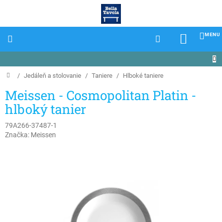
Prejsť
na
obsah
NÁKU
KOŠÍK
Domov
/
Jedáleň a stolovanie
/
Taniere
/
Hlboké taniere
Meissen - Cosmopolitan Platin -
hlboký tanier
79A266-37487-1
Značka:
Meissen