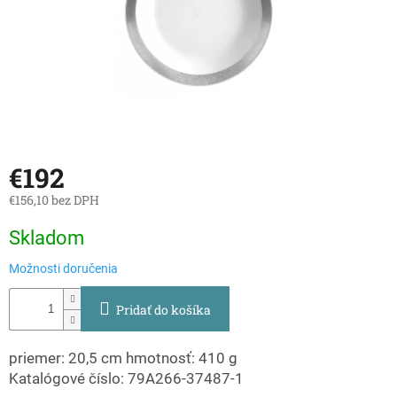
€192
€156,10 bez DPH
Jednotková
Skladom
cena:
Možnosti doručenia
Pridať do košíka
priemer: 20,5 cm hmotnosť: 410 g
Katalógové číslo: 79A266-37487-1