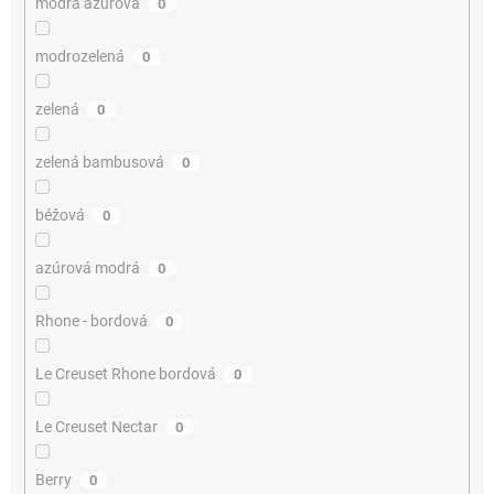
modrá azúrová
0
modrozelená
0
zelená
0
zelená bambusová
0
béžová
0
azúrová modrá
0
Rhone - bordová
0
Le Creuset Rhone bordová
0
Le Creuset Nectar
0
Berry
0