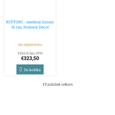
RUFFONI - medený hrniec
16 cm, Historia Decor
Na objednávku
€263,01 bez DPH
€323,50
Do košíka
17
položiek celkom
O
v
l
á
d
a