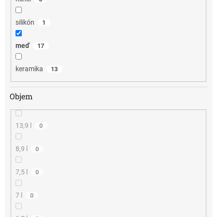
silikón
1
meď
17
keramika
13
Objem
13,9 l
0
8,9 l
0
7,5 l
0
7 l
0