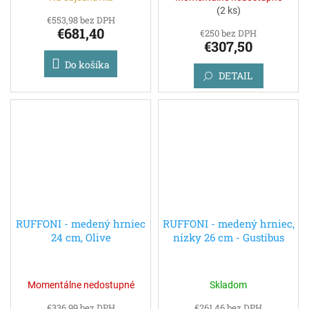
(
2 ks
)
€553,98 bez DPH
€681,40
€250 bez DPH
€307,50
Do košíka
DETAIL
RUFFONI - medený hrniec
RUFFONI - medený hrniec,
24 cm, Olive
nízky 26 cm - Gustibus
Momentálne nedostupné
Skladom
€336,99 bez DPH
€261,46 bez DPH