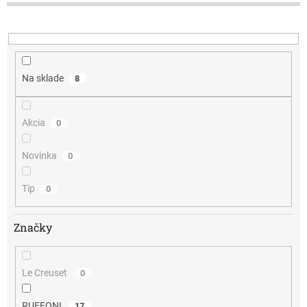
d
u
k
t
o
v
Na sklade
8
Akcia
0
Novinka
0
Tip
0
Značky
Le Creuset
0
RUFFONI
17