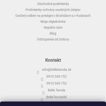
e
Obchodné podmienky
Podmienky ochrany osobných údajov
Osobný odber na predajni v Bratislave a v Košiciach
Moja objednávka
Napíšte nám
Blog
Odstúpenie od zmluvy
Kontakt
info
@
bellatavola.sk
0910 545 752
0910 545 752
Bella Tavola
BellaTavolaSK
bellatavola.sk