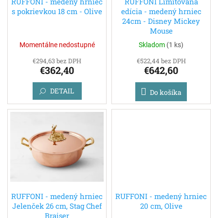
d
RUFFONI - medený hrniec
RUFFONI Limitovaná
s pokrievkou 18 cm - Olive
edícia - medený hrniec
u
24cm - Disney Mickey
k
Mouse
t
o
Momentálne nedostupné
Skladom
(
1 ks
)
v
€294,63 bez DPH
€522,44 bez DPH
€362,40
€642,60
DETAIL
Do košíka
RUFFONI - medený hrniec
RUFFONI - medený hrniec
Jelenček 26 cm, Stag Chef
20 cm, Olive
Braiser