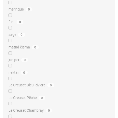
meringue
0
flint
0
sage
0
matná čierna
0
juniper
0
nektár
0
Le Creuset Bleu Riviera
0
Le Creuset Pêche
0
Le Creuset Chambray
0