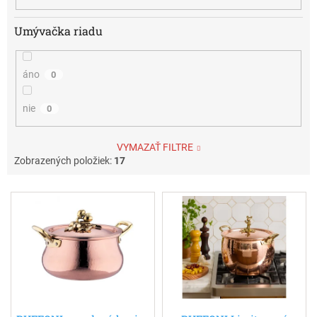
Umývačka riadu
áno
0
nie
0
VYMAZAŤ FILTRE
Zobrazených položiek:
17
V
ý
p
i
s
p
r
o