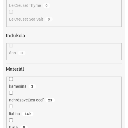
Le Creuset Thyme
0
Le Creuset Sea Salt
0
Indukcia
áno
0
Materiál
kamenina
3
nehrdzavejúca oceľ
23
liatina
149
hliník
5