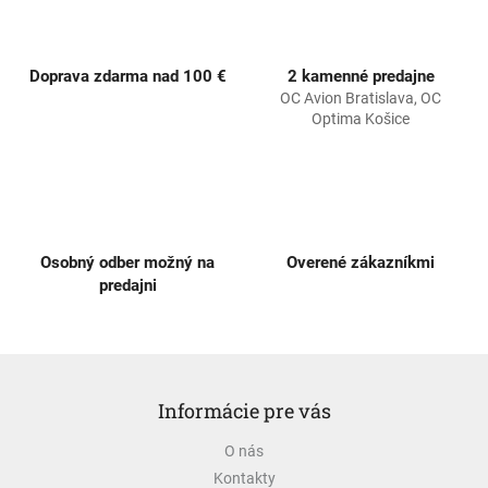
c
i
e
p
Doprava zdarma nad 100 €
2 kamenné predajne
r
OC Avion Bratislava, OC
v
Optima Košice
k
y
v
ý
p
i
s
Osobný odber možný na
Overené zákazníkmi
u
predajni
Z
á
Informácie pre vás
p
ä
O nás
t
Kontakty
i