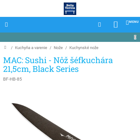
Prejsť
na
obsah
NÁKU
KOŠÍK
Domov
/
Kuchyňa a varenie
/
Nože
/
Kuchynské nože
MAC: Sushi - Nôž šéfkuchára
21,5cm, Black Series
BF-HB-85