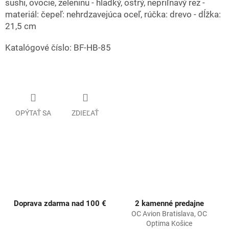
sushi, ovocie, zeleninu - hladký, ostrý, nepriľnavý rez -
materiál: čepeľ: nehrdzavejúca oceľ, rúčka: drevo - dĺžka:
21,5 cm
Katalógové číslo: BF-HB-85
OPÝTAŤ SA
ZDIEĽAŤ
Doprava zdarma nad 100 €
2 kamenné predajne
OC Avion Bratislava, OC
Optima Košice