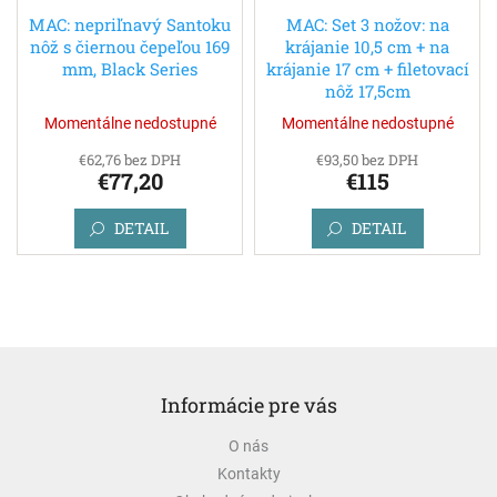
MAC: nepriľnavý Santoku
MAC: Set 3 nožov: na
nôž s čiernou čepeľou 169
krájanie 10,5 cm + na
mm, Black Series
krájanie 17 cm + filetovací
nôž 17,5cm
Momentálne nedostupné
Momentálne nedostupné
€62,76 bez DPH
€93,50 bez DPH
€77,20
€115
DETAIL
DETAIL
Z
á
Informácie pre vás
p
ä
O nás
t
Kontakty
i