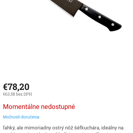
€78,20
€63,58 bez DPH
Jednotková
Momentálne nedostupné
cena:
Možnosti doručenia
ľahký, ale mimoriadny ostrý nôž šéfkuchára, ideálny na