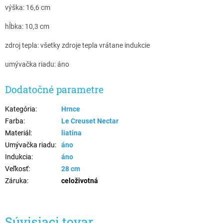
výška: 16,6 cm
hĺbka: 10,3 cm
zdroj tepla: všetky zdroje tepla vrátane indukcie
umývačka riadu: áno
Dodatočné parametre
Kategória
:
Hrnce
Farba
:
Le Creuset Nectar
Materiál
:
liatina
Umývačka riadu
:
áno
Indukcia
:
áno
Veľkosť
:
28 cm
Záruka
:
celoživotná
Súvisiaci tovar