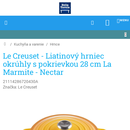
Prejsť
na
obsah
NÁKU
KOŠÍK
Domov
/
Kuchyňa a varenie
/
Hrnce
Le Creuset - Liatinový hrniec
okrúhly s pokrievkou 28 cm La
Marmite - Nectar
21114286720430A
Značka:
Le Creuset