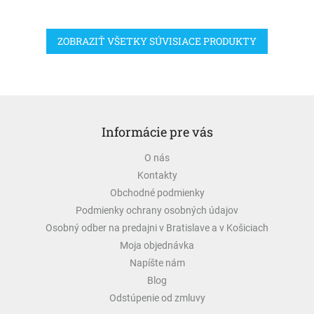
ZOBRAZIŤ VŠETKY SÚVISIACE PRODUKTY
Z
á
Informácie pre vás
p
ä
O nás
t
Kontakty
i
e
Obchodné podmienky
Podmienky ochrany osobných údajov
Osobný odber na predajni v Bratislave a v Košiciach
Moja objednávka
Napíšte nám
Blog
Odstúpenie od zmluvy