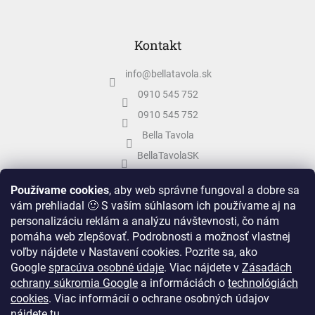
Kontakt
info
@
bellatavola.sk
0910 545 752
0910 545 752
Bella Tavola
BellaTavolaSK
bellatavola.sk
Používame cookies
, aby web správne fungoval a dobre sa
vám prehliadal 🙂 S vaším súhlasom ich používame aj na
personalizáciu reklám a analýzu návštevnosti, čo nám
pomáha web zlepšovať. Podrobnosti a možnosť vlastnej
voľby nájdete v Nastavení cookies.
Pozrite sa, ako
Google
spracúva osobné údaje
.
Viac nájdete v
Zásadách
ochrany súkromia Google
a informáciách o
technológiách
cookies
. Viac informácií o ochrane osobných údajov
nájdete
tu
.