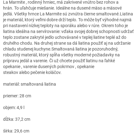
La Marmite , rodinný hrniec, má zakrivené vnútro bez rohov a
hrán. To uľahčuje miešanie. Ideálne na dusené mäso a mäsové
jedlá. Všetky hrnce La Marmite sú zvnútra čierne smaltované.Liatina
je materiál, ktorý veľmi dobre drží teplo. To môže byť výhodné najmä
pri nastavení nízkej teploty na sporáku alebo v rúre. Okrem toho je
liatina ideálna na servírovanie: vďaka svojej dobrej schopnosti udržať
teplo zostane zakryté jedlo uchovávané v teplej liatine teplé až do
druhého chodu. Na druhej strane sa dá liatina použiť aj na udržanie
chladu studenej kuchyne.Smaltovaná liatina je pozoruhodný,
robustný materiál, ktorý spĺňa všetky moderné požiadavky na
prípravu jedál a varenie. Či už chcete použiť liatinu na ľahké
opekanie , varenie dusených pokrmov , opekanie
steakov alebo pečenie koláčov.
materiál: smaltovaná liatina
priemer: 28 cm
objem: 4,9 l
dĺžka: 37,2 cm
šírka: 29,6 cm