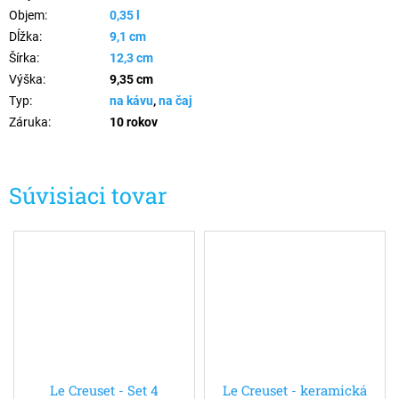
Objem
:
0,35 l
Dĺžka
:
9,1 cm
Šírka
:
12,3 cm
Výška
:
9,35 cm
Typ
:
na kávu
,
na čaj
Záruka
:
10 rokov
Súvisiaci tovar
Le Creuset - Set 4
Le Creuset - keramická