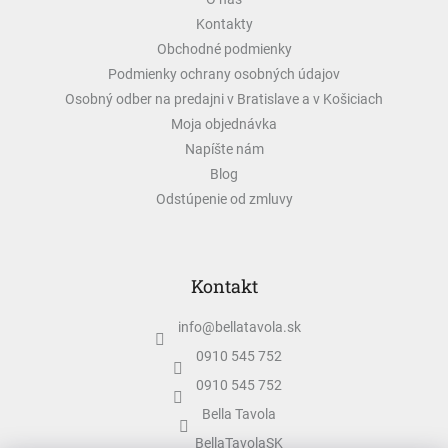
t
Kontakty
i
e
Obchodné podmienky
Podmienky ochrany osobných údajov
Osobný odber na predajni v Bratislave a v Košiciach
Moja objednávka
Napíšte nám
Blog
Odstúpenie od zmluvy
Kontakt
info
@
bellatavola.sk
0910 545 752
0910 545 752
Bella Tavola
BellaTavolaSK