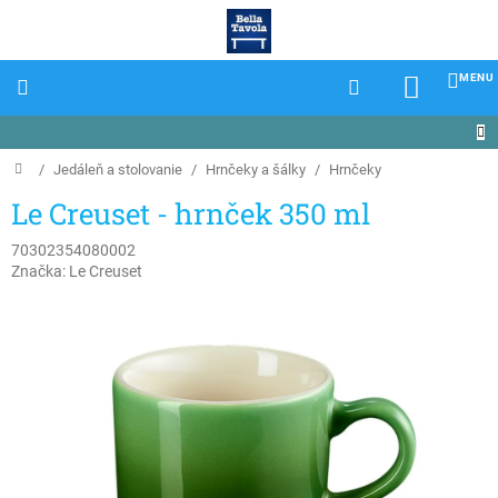
Prejsť
na
obsah
NÁKU
KOŠÍK
Domov
/
Jedáleň a stolovanie
/
Hrnčeky a šálky
/
Hrnčeky
Le Creuset - hrnček 350 ml
70302354080002
Značka:
Le Creuset