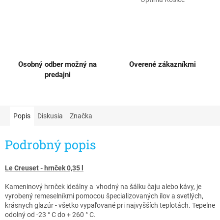
Osobný odber možný na
Overené zákazníkmi
predajni
Popis
Diskusia
Značka
Podrobný popis
Le Creuset - hrnček 0,35 l
Kameninový hrnček ideálny a vhodný na šálku čaju alebo kávy, je
vyrobený remeselníkmi pomocou špecializovaných ílov a svetlých,
krásnych glazúr - všetko vypaľované pri najvyšších teplotách. Tepelne
odolný od -23 ° C do + 260 ° C.