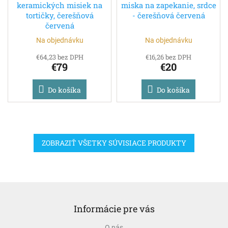
keramických misiek na
miska na zapekanie, srdce
tortičky, čerešňová
- čerešňová červená
červená
Na objednávku
Na objednávku
€64,23 bez DPH
€16,26 bez DPH
€79
€20
Do košíka
Do košíka
ZOBRAZIŤ VŠETKY SÚVISIACE PRODUKTY
Z
á
Informácie pre vás
p
ä
O nás