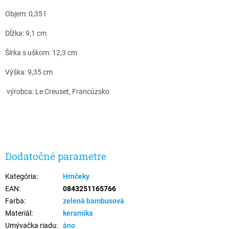
Objem: 0,35 l
Dĺžka: 9,1 cm
Šírka s uškom: 12,3 cm
Výška: 9,35 cm
výrobca: Le Creuset, Francúzsko
Dodatočné parametre
Kategória
:
Hrnčeky
EAN
:
0843251165766
Farba
:
zelená bambusová
Materiál
:
keramika
Umývačka riadu
:
áno