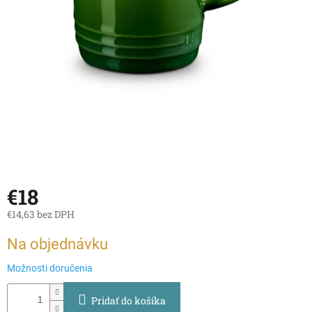
€18
€14,63 bez DPH
Jednotková
Na objednávku
cena:
Možnosti doručenia
Pridať do košíka