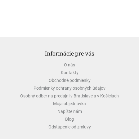
Z
á
Informácie pre vás
p
ä
O nás
t
Kontakty
i
e
Obchodné podmienky
Podmienky ochrany osobných údajov
Osobný odber na predajni v Bratislave a v Košiciach
Moja objednávka
Napíšte nám
Blog
Odstúpenie od zmluvy