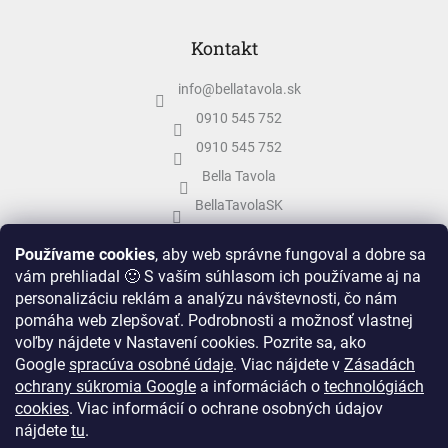
Kontakt
info
@
bellatavola.sk
0910 545 752
0910 545 752
Bella Tavola
BellaTavolaSK
bellatavola.sk
Používame cookies
, aby web správne fungoval a dobre sa
vám prehliadal 🙂 S vaším súhlasom ich používame aj na
personalizáciu reklám a analýzu návštevnosti, čo nám
pomáha web zlepšovať. Podrobnosti a možnosť vlastnej
voľby nájdete v Nastavení cookies.
Pozrite sa, ako
Google
spracúva osobné údaje
.
Viac nájdete v
Zásadách
ochrany súkromia Google
a informáciách o
technológiách
cookies
. Viac informácií o ochrane osobných údajov
nájdete
tu
.