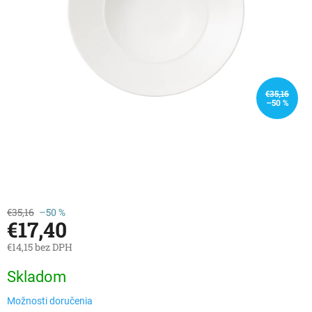
€35,16
–50 %
€35,16
–50 %
€17,40
€14,15 bez DPH
Jednotková
Skladom
cena:
Možnosti doručenia