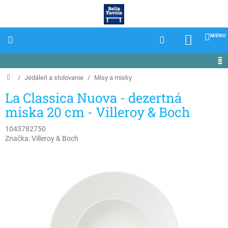
Prejsť
na
obsah
NÁKU
KOŠÍK
Domov
/
Jedáleň a stolovanie
/
Misy a misky
La Classica Nuova - dezertná
miska 20 cm - Villeroy & Boch
1043782750
Značka:
Villeroy & Boch