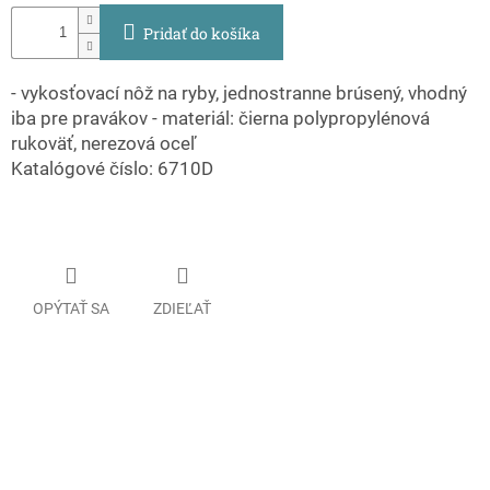
Pridať do košíka
- vykosťovací nôž na ryby, jednostranne brúsený, vhodný
iba pre pravákov - materiál: čierna polypropylénová
rukoväť, nerezová oceľ
Katalógové číslo: 6710D
OPÝTAŤ SA
ZDIEĽAŤ