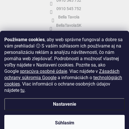
0910 545 752
0910 545 752
Bella Tavola
BellaTavolaSK
bellatavola.sk
Používame cookies
, aby web správne fungoval a dobre sa
vám prehliadal 🙂 S vaším súhlasom ich používame aj na
personalizáciu reklám a analýzu návštevnosti, čo nám
pomáha web zlepšovať. Podrobnosti a možnosť vlastnej
voľby nájdete v Nastavení cookies.
Pozrite sa, ako
Google
spracúva osobné údaje
.
Viac nájdete v
Zásadách
ochrany súkromia Google
a informáciách o
technológiách
cookies
. Viac informácií o ochrane osobných údajov
nájdete
tu
.
Vytvoril Shoptet
&
Nastavenie
Copyright 2026
Bella Tavola
. Všetky práva vyhradené.
Upraviť nastavenie
Súhlasím
cookies