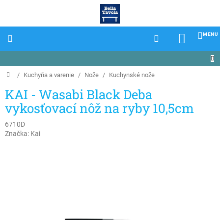
Prejsť
na
obsah
NÁKU
KOŠÍK
Domov
/
Kuchyňa a varenie
/
Nože
/
Kuchynské nože
KAI - Wasabi Black Deba
vykosťovací nôž na ryby 10,5cm
6710D
Značka:
Kai