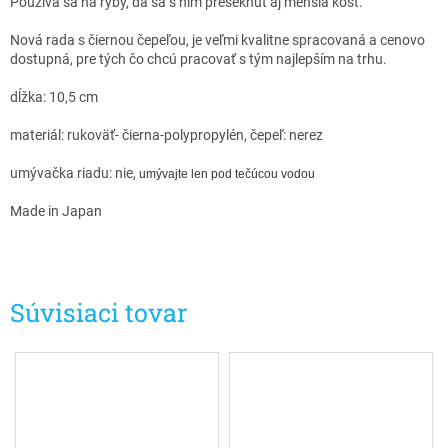
Používa sa na ryby, dá sa s ním preseknúť aj menšia kosť.
Nová rada s čiernou čepeľou, je veľmi kvalitne spracovaná a cenovo
dostupná, pre tých čo chcú pracovať s tým najlepším na trhu.
dĺžka: 10,5 cm
materiál: rukoväť- čierna-polypropylén, čepeľ: nerez
umývačka riadu: nie,
umývajte len pod tečúcou vodou
Made in Japan
Súvisiaci tovar