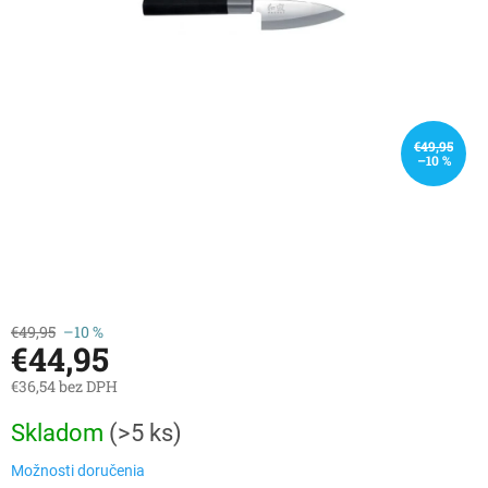
€49,95
–10 %
€49,95
–10 %
€44,95
€36,54 bez DPH
Jednotková
Skladom
(
>5 ks
)
cena:
Možnosti doručenia