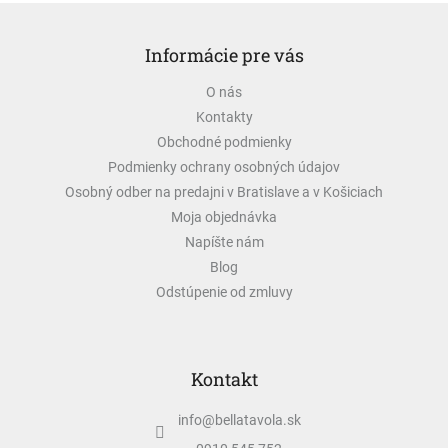
Z
á
Informácie pre vás
p
ä
O nás
t
Kontakty
i
e
Obchodné podmienky
Podmienky ochrany osobných údajov
Osobný odber na predajni v Bratislave a v Košiciach
Moja objednávka
Napíšte nám
Blog
Odstúpenie od zmluvy
Kontakt
info
@
bellatavola.sk