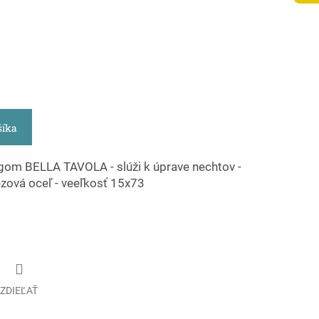
šíka
logom BELLA TAVOLA - slúži k úprave nechtov -
zová oceľ - veeľkosť 15x73
ZDIEĽAŤ