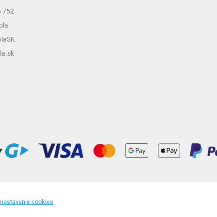
5 752
ola
olaSK
la.sk
 nastavenie cookies