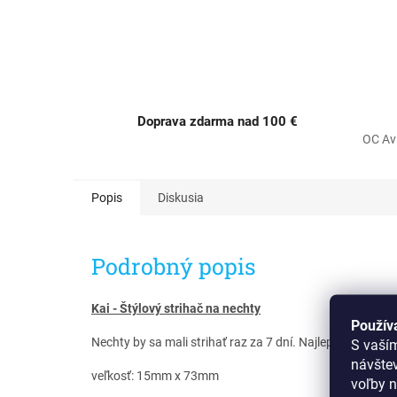
Doprava zdarma nad 100 €
OC Av
Popis
Diskusia
Podrobný popis
Kai - Štýlový strihač na nechty
Použív
Nechty by sa mali strihať raz za 7 dní. Najlepšie sa stri
S vaší
návšte
veľkosť: 15mm x 73mm
voľby n