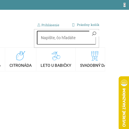
NÁKUPNÝ
Prázdny košík
Prihlásenie
KOŠÍK
6
CITRONÁDA
LETO U BABIČKY
SVADOBNÝ DAR
AKCI