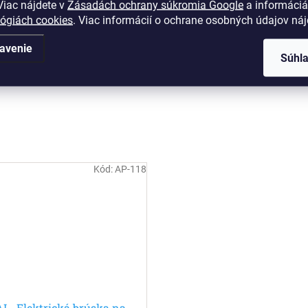
iac nájdete v
Zásadách ochrany súkromia Google
a informáciá
lógiách cookies
. Viac informácií o ochrane osobných údajov ná
avenie
Súhl
Kód:
AP-118
I - Elektrická brúska na