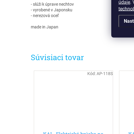
údaje
.
V
- slúži k úprave nechtov
techno
- vyrobené v Japonsku
- nerezová oceľ
Nast
made in Japan
Súvisiaci tovar
Kód:
AP-118S
KAI - Elektrická brúska na
KA