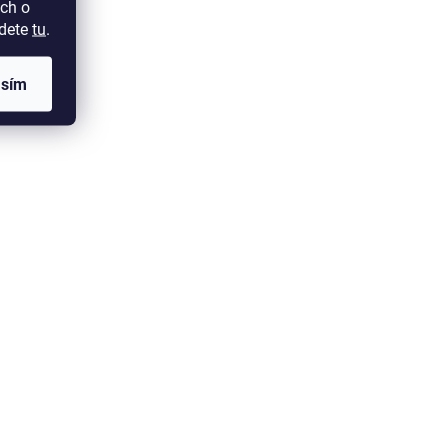
ch o
jdete
tu
.
asím