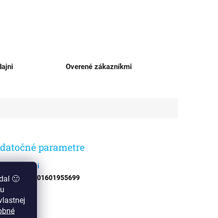
ajni
Overené zákazníkmi
datočné parametre
egória
:
Kai
dal 🙂
N
:
4901601955699
zu
lastnej
obné