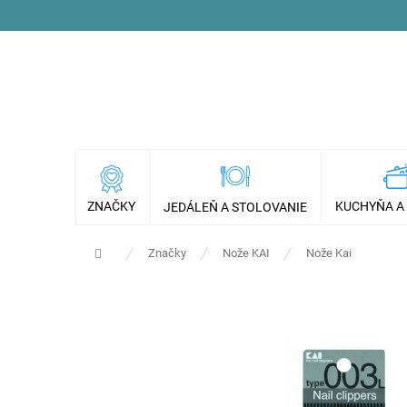
Prejsť
na
obsah
ZNAČKY
KUCHYŇA A
JEDÁLEŇ A STOLOVANIE
Domov
Značky
Nože KAI
Nože Kai