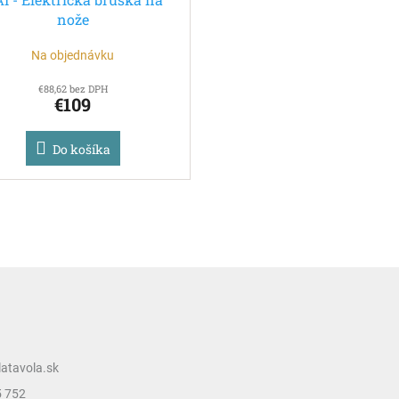
nože
Na objednávku
€88,62 bez DPH
€109
Do košíka
latavola.sk
5 752