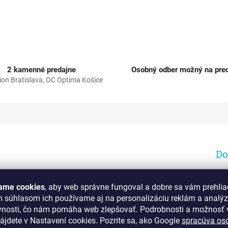
2 kamenné predajne
Osobný odber možný na pred
ion Bratislava, OC Optima Košice
Do
Kat
ame cookies
, aby web správne fungoval a dobre sa vám prehlia
EA
hajú nechty po kúpeli alebo po umytí rúk.
m súhlasom ich používame aj na personalizáciu reklám a analý
vnosti, čo nám pomáha web zlepšovať. Podrobnosti a možnosť v
ájdete v Nastavení cookies.
Pozrite sa, ako Google
spracúva os