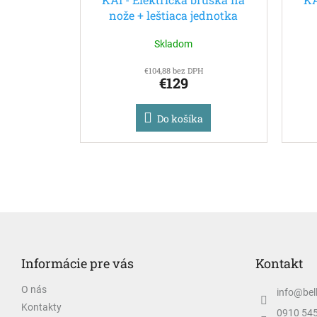
nože + leštiaca jednotka
Skladom
€104,88 bez DPH
€129
Do košíka
Z
á
p
Informácie pre vás
Kontakt
ä
t
O nás
info
@
bel
i
Kontakty
e
0910 54