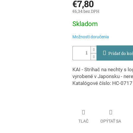
€7,80
€6,34 bez DPH
Jednotková
Skladom
cena:
Možnosti doručenia
Pridať do ko
KAI - Strihač na nechty s 
vyrobené v Japonsku - nere
Katalógové číslo: HC-0717
TLAČ
OPÝTAŤ SA