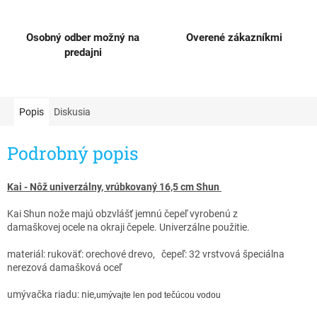
Osobný odber možný na
Overené zákazníkmi
predajni
Popis
Diskusia
Podrobný popis
Kai - Nôž univerzálny, vrúbkovaný 16,5 cm Shun
Kai Shun nože majú obzvlášť jemnú čepeľ vyrobenú z
damaškovej ocele na okraji čepele. Univerzálne použitie.
materiál: rukoväť: orechové drevo, čepeľ: 32 vrstvová špeciálna
nerezová damašková oceľ
umývačka riadu: nie,
umývajte len pod tečúcou vodou