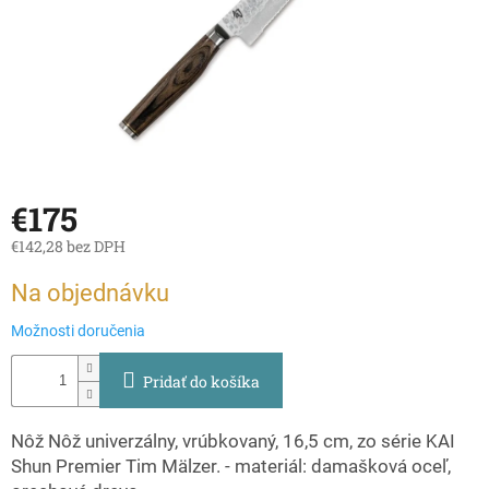
€175
€142,28 bez DPH
Jednotková
Na objednávku
cena:
Možnosti doručenia
Pridať do košíka
Nôž Nôž univerzálny, vrúbkovaný, 16,5 cm, zo série KAI
Shun Premier Tim Mälzer. - materiál: damašková oceľ,