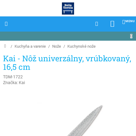
Prejsť
na
obsah
NÁKU
KOŠÍK
Domov
/
Kuchyňa a varenie
/
Nože
/
Kuchynské nože
Kai - Nôž univerzálny, vrúbkovaný,
16,5 cm
TDM-1722
Značka:
Kai