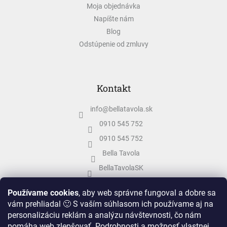
Moja objednávka
Napíšte nám
Blog
Odstúpenie od zmluvy
Kontakt
info
@
bellatavola.sk
0910 545 752
0910 545 752
Bella Tavola
BellaTavolaSK
bellatavola.sk
Používame cookies
, aby web správne fungoval a dobre sa
vám prehliadal 🙂 S vaším súhlasom ich používame aj na
personalizáciu reklám a analýzu návštevnosti, čo nám
pomáha web zlepšovať. Podrobnosti a možnosť vlastnej