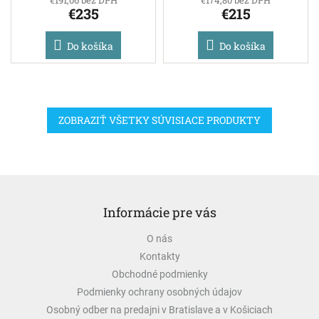
€191,06 bez DPH
€174,80 bez DPH
€235
€215
Do košíka
Do košíka
ZOBRAZIŤ VŠETKY SÚVISIACE PRODUKTY
Z
á
Informácie pre vás
p
ä
O nás
t
Kontakty
i
e
Obchodné podmienky
Podmienky ochrany osobných údajov
Osobný odber na predajni v Bratislave a v Košiciach