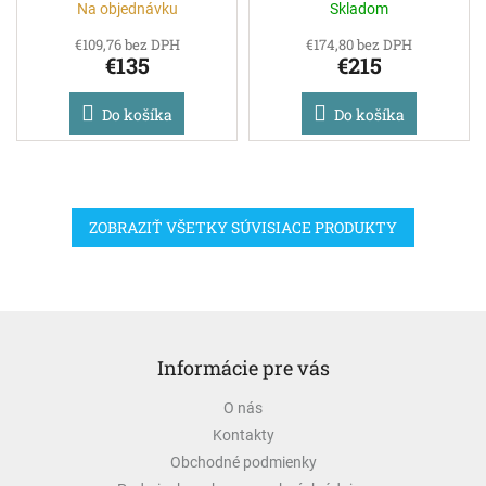
Na objednávku
Skladom
€109,76 bez DPH
€174,80 bez DPH
€135
€215
Do košíka
Do košíka
ZOBRAZIŤ VŠETKY SÚVISIACE PRODUKTY
Z
á
Informácie pre vás
p
ä
O nás
t
Kontakty
i
e
Obchodné podmienky