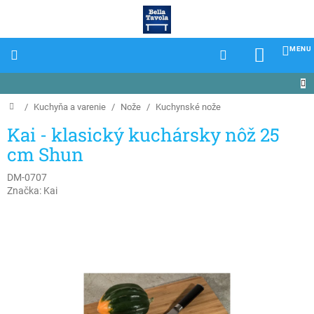
Prejsť
na
obsah
NÁKU
KOŠÍK
Domov
/
Kuchyňa a varenie
/
Nože
/
Kuchynské nože
Kai - klasický kuchársky nôž 25
cm Shun
DM-0707
Značka:
Kai