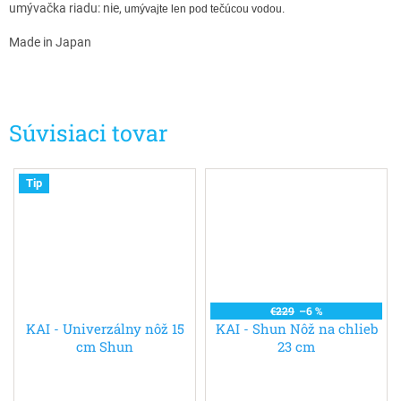
umývačka riadu: nie,
umývajte len pod tečúcou vodou.
Made in Japan
Súvisiaci tovar
Tip
€229
–6 %
KAI - Univerzálny nôž 15
KAI - Shun Nôž na chlieb
cm Shun
23 cm