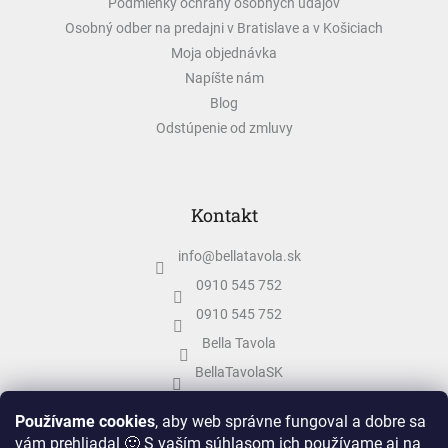
Podmienky ochrany osobných údajov
Osobný odber na predajni v Bratislave a v Košiciach
Moja objednávka
Napíšte nám
Blog
Odstúpenie od zmluvy
Kontakt
info
@
bellatavola.sk
0910 545 752
0910 545 752
Bella Tavola
BellaTavolaSK
bellatavola.sk
Používame cookies
, aby web správne fungoval a dobre sa
vám prehliadal 🙂 S vaším súhlasom ich používame aj na