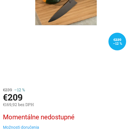
€239
–12 %
€239
–12 %
€209
€169,92 bez DPH
Jednotková
Momentálne nedostupné
cena:
Možnosti doručenia