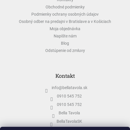
i
e
Obchodné podmienky
Podmienky ochrany osobných údajov
Osobný odber na predajni v Bratislave a v Košiciach
Moja objednávka
Napíšte nám
Blog
Odstúpenie od zmluvy
Kontakt
info
@
bellatavola.sk
0910 545 752
0910 545 752
Bella Tavola
BellaTavolaSK
bellatavola.sk