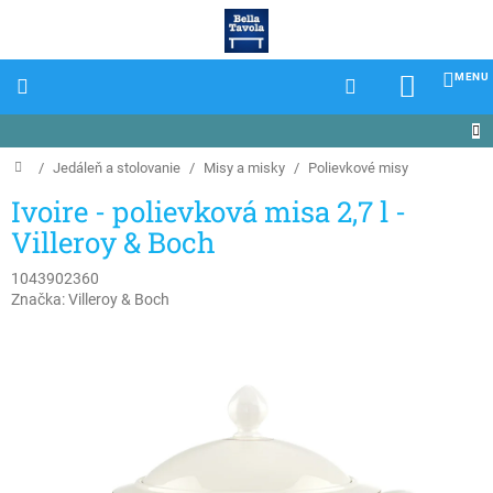
Prejsť
na
obsah
NÁKU
KOŠÍK
Domov
/
Jedáleň a stolovanie
/
Misy a misky
/
Polievkové misy
Ivoire - polievková misa 2,7 l -
Villeroy & Boch
1043902360
Značka:
Villeroy & Boch