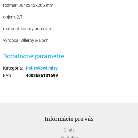
rozmer: 304x242x205 mm
objem: 2,7l
materiál: kostný porcelán
výrobca: Villeroy & Boch
Dodatočné parametre
Kategória
:
Polievkové misy
EAN
:
4003686131699
Z
á
Informácie pre vás
p
ä
O nás
t
Kontakty