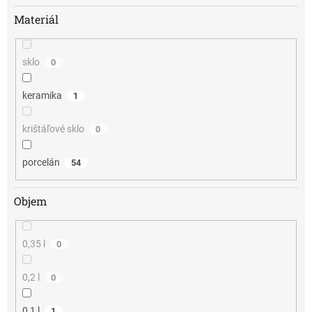
Materiál
sklo
0
keramika
1
krištáľové sklo
0
porcelán
54
Objem
0,35 l
0
0,2 l
0
0,1 l
1