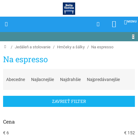
Prejsť
na
obsah
NÁKU
KOŠÍK
Domov
/
Jedáleň a stolovanie
/
Hrnčeky a šálky
/
Na espresso
Na espresso
R
a
Abecedne
Najlacnejšie
Najdrahšie
Najpredávanejšie
d
e
n
ZAVRIEŤ FILTER
i
e
p
Cena
r
o
€
6
€
152