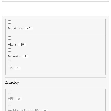
d
u
k
t
o
v
Na sklade
45
Akcia
19
Novinka
2
Tip
0
Značky
AFI
0
Ambiente Europe BV
0