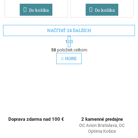
Do košíka
Do košíka
NAČÍTAŤ 24 ĎALŠÍCH
S
1
3
t
O
r
58
položiek celkom
v
á
l
HORE
n
á
k
d
o
v
a
a
c
n
i
i
e
e
p
r
v
k
Doprava zdarma nad 100 €
2 kamenné predajne
y
OC Avion Bratislava, OC
v
Optima Košice
ý