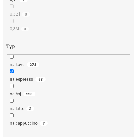
0,32 l
0
0,33l
0
Typ
na kávu
274
na espresso
58
na čaj
223
na latte
2
na cappuccino
7