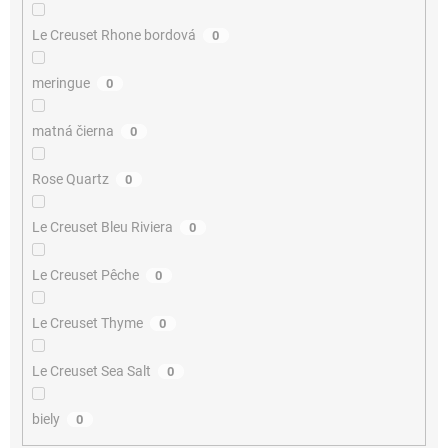
Le Creuset Rhone bordová
0
meringue
0
matná čierna
0
Rose Quartz
0
Le Creuset Bleu Riviera
0
Le Creuset Pêche
0
Le Creuset Thyme
0
Le Creuset Sea Salt
0
biely
0