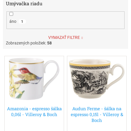
Umývačka riadu
áno
1
VYMAZAŤ FILTRE
Zobrazených položiek:
58
V
ý
p
i
s
p
r
o
d
Amazonia - espresso šálka
Audun Ferme - šálka na
0,06l - Villeroy & Boch
espresso 0,15l - Villeroy &
u
Boch
k
t