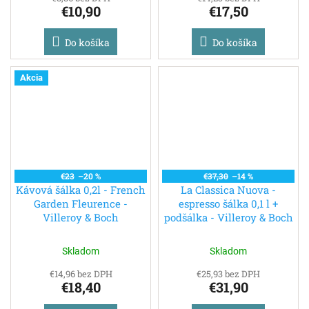
€10,90
€17,50
Do košíka
Do košíka
Akcia
€23
–20 %
€37,30
–14 %
Kávová šálka 0,2l - French
La Classica Nuova -
Garden Fleurence -
espresso šálka 0,1 l +
Villeroy & Boch
podšálka - Villeroy & Boch
Skladom
Skladom
€14,96 bez DPH
€25,93 bez DPH
€18,40
€31,90