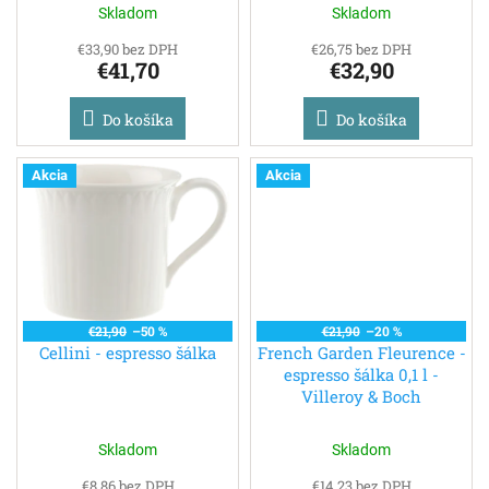
o
Skladom
Skladom
v
€33,90 bez DPH
€26,75 bez DPH
€41,70
€32,90
Do košíka
Do košíka
Akcia
Akcia
€21,90
–50 %
€21,90
–20 %
Cellini - espresso šálka
French Garden Fleurence -
espresso šálka 0,1 l -
Villeroy & Boch
Skladom
Skladom
€8,86 bez DPH
€14,23 bez DPH