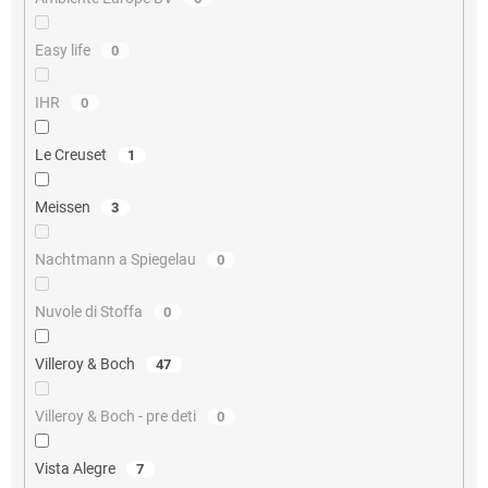
Easy life
0
IHR
0
Le Creuset
1
Meissen
3
Nachtmann a Spiegelau
0
Nuvole di Stoffa
0
Villeroy & Boch
47
Villeroy & Boch - pre deti
0
Vista Alegre
7