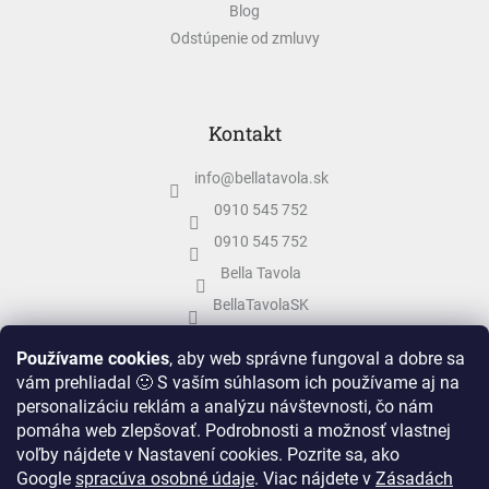
Blog
Odstúpenie od zmluvy
Kontakt
info
@
bellatavola.sk
0910 545 752
0910 545 752
Bella Tavola
BellaTavolaSK
bellatavola.sk
Používame cookies
, aby web správne fungoval a dobre sa
vám prehliadal 🙂 S vaším súhlasom ich používame aj na
personalizáciu reklám a analýzu návštevnosti, čo nám
pomáha web zlepšovať. Podrobnosti a možnosť vlastnej
voľby nájdete v Nastavení cookies.
Pozrite sa, ako
Google
spracúva osobné údaje
.
Viac nájdete v
Zásadách