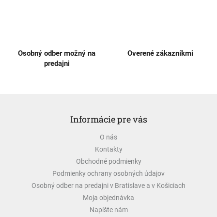
p
i
s
u
Osobný odber možný na
Overené zákazníkmi
predajni
Z
á
Informácie pre vás
p
ä
O nás
t
Kontakty
i
e
Obchodné podmienky
Podmienky ochrany osobných údajov
Osobný odber na predajni v Bratislave a v Košiciach
Moja objednávka
Napíšte nám