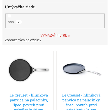
Umývačka riadu
áno
2
VYMAZAŤ FILTRE
Zobrazených položiek:
2
V
ý
p
i
s
p
r
o
d
Le Creuset - hliníková
Le Creuset - hliníková
panvica na palacinky,
panvica na palacinky,
u
špec. povrch proti
špec. povrch proti
k
pripáleniu 28 cm
pripáleniu 24 cm