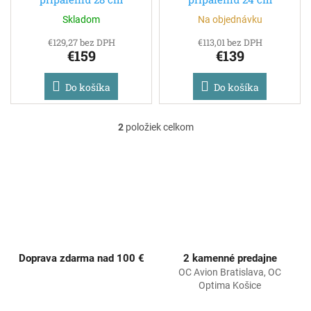
t
o
Skladom
Na objednávku
v
€129,27 bez DPH
€113,01 bez DPH
€159
€139
Do košíka
Do košíka
2
položiek celkom
O
v
l
á
d
a
c
i
e
p
Doprava zdarma nad 100 €
2 kamenné predajne
r
OC Avion Bratislava, OC
v
Optima Košice
k
y