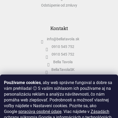
Odstúpenie od zmluvy
Kontakt
info
@
bellatavola.sk
0910 545 752
0910 545 752
Bella Tavola
BellaTavolaSK
bellatavola.sk
Používame cookies
, aby web správne fungoval a dobre sa
vám prehliadal 🙂 S vaším súhlasom ich používame aj na
personalizáciu reklám a analýzu návštevnosti, čo nám
pomáha web zlepšovať. Podrobnosti a možnosť vlastnej
voľby nájdete v Nastavení cookies.
Pozrite sa, ako
Google
spracúva osobné údaje
.
Viac nájdete v
Zásadách
ochrany súkromia Google
a informáciách o
technológiách