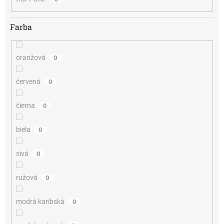
Farba
oranžová
0
červená
0
čierna
0
biela
0
sivá
0
ružová
0
modrá karibská
0