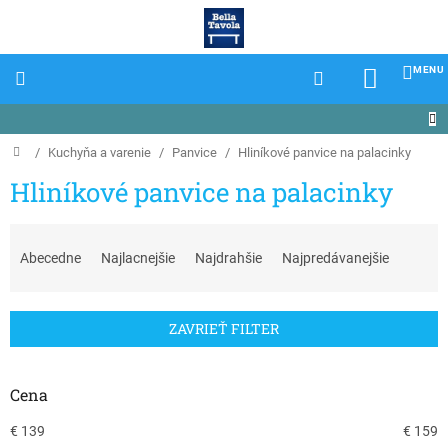
Prejsť
na
obsah
NÁKU
KOŠÍK
Domov
/
Kuchyňa a varenie
/
Panvice
/
Hliníkové panvice na palacinky
Hliníkové panvice na palacinky
R
a
Abecedne
Najlacnejšie
Najdrahšie
Najpredávanejšie
d
e
n
ZAVRIEŤ FILTER
i
e
p
Cena
r
o
€
139
€
159