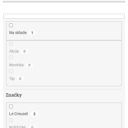
d
u
k
t
o
v
Na sklade
1
Akcia
0
Novinka
0
Tip
0
Značky
Le Creuset
2
RUFFONI
0