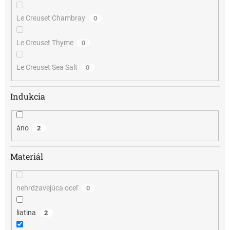
Le Creuset Chambray
0
Le Creuset Thyme
0
Le Creuset Sea Salt
0
Indukcia
áno
2
Materiál
nehrdzavejúca oceľ
0
liatina
2