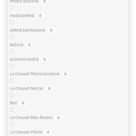
modrá azúrová
0
modrozelená
0
zelená bambusová
0
béžová
0
azúrová modrá
0
Le Creuset Rhone bordová
0
Le Creuset Nectar
0
flint
0
Le Creuset Bleu Riviera
0
Le Creuset Pêche
0