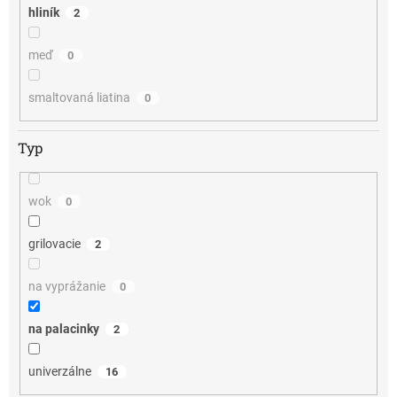
hliník
2
meď
0
smaltovaná liatina
0
Typ
wok
0
grilovacie
2
na vyprážanie
0
na palacinky
2
univerzálne
16