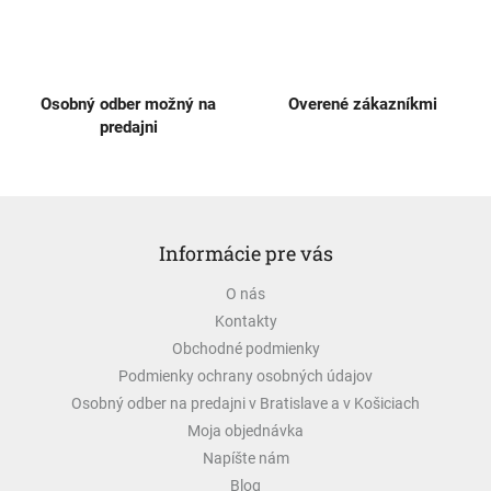
v
ý
p
i
s
Osobný odber možný na
Overené zákazníkmi
u
predajni
Z
á
Informácie pre vás
p
ä
O nás
t
Kontakty
i
e
Obchodné podmienky
Podmienky ochrany osobných údajov
Osobný odber na predajni v Bratislave a v Košiciach
Moja objednávka
Napíšte nám
Blog