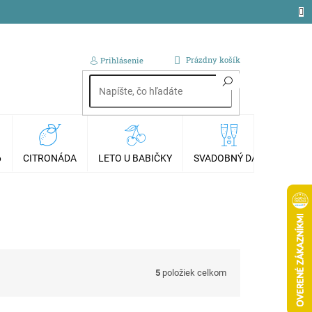
NÁKUPNÝ
Prázdny košík
Prihlásenie
KOŠÍK
6
CITRONÁDA
LETO U BABIČKY
SVADOBNÝ DAR
AKCI
5
položiek celkom