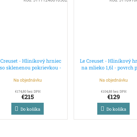
 Creuset - Hliníkový hrniec
Le Creuset - Hliníkový h
 so sklenenou pokrievkou -
na mlieko 1,6l - povrch p
povrch proti pripáleniu
pripáleniu
Na objednávku
Na objednávku
€174,80 bez DPH
€104,88 bez DPH
€215
€129
Do košíka
Do košíka
O