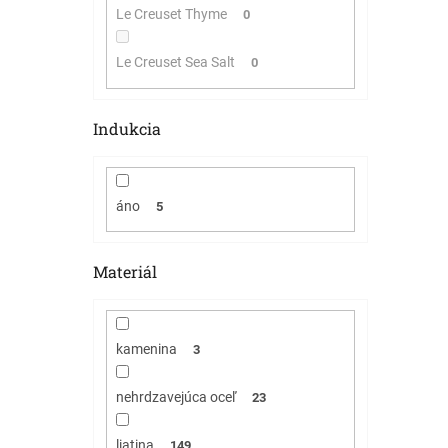
Le Creuset Thyme
0
Le Creuset Sea Salt
0
Indukcia
áno
5
Materiál
kamenina
3
nehrdzavejúca oceľ
23
liatina
149