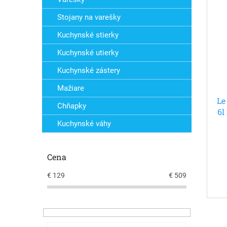
Stojany na varešky
Kuchynské stierky
Kuchynské utierky
Kuchynské zástery
Mažiare
Le
Chňapky
6l
Kuchynské váhy
Cena
€
129
€
509