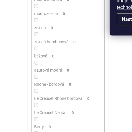
údaje
.
V
techno
modrozelená
0
Nast
zelená
0
zelená bambusová
0
béžová
0
azúrová modrá
0
Rhone - bordová
0
Le Creuset Rhone bordová
0
Le Creuset Nectar
0
Berry
0