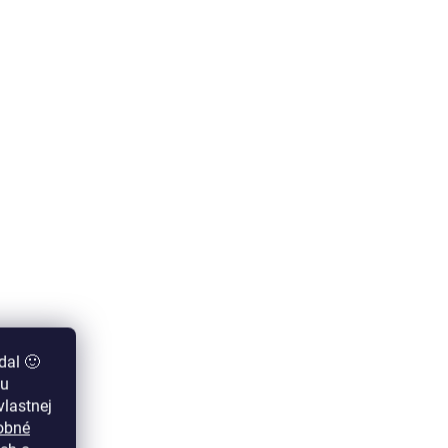
dal 🙂
zu
lastnej
obné