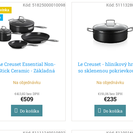
Kód:
51825000010098
Kód:
5111328
vinka
p
Le Creuset Essential Non-
Le Creuset - hliníkový h
Stick Ceramic - Základná
so sklenenou pokrievkou
da 4-dielneho keramického
cm
Na objednávku
Na objednávku
nepriľnavého riadu
€413,82 bez DPH
€191,06 bez DPH
€509
€235
Do košíka
Do košíka
Kód:
51111240010502
Kód:
5110916