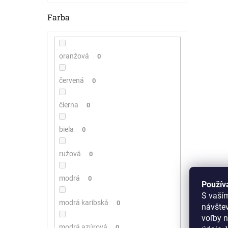
Farba
oranžová
0
červená
0
čierna
0
biela
0
ružová
0
modrá
0
Použív
S vaší
modrá karibská
0
návšte
voľby n
modrá azúrová
0