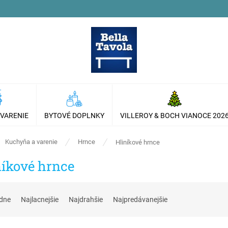
 VARENIE
BYTOVÉ DOPLNKY
VILLEROY & BOCH VIANOCE 202
ov
Kuchyňa a varenie
Hrnce
Hliníkové hrnce
níkové hrnce
dne
Najlacnejšie
Najdrahšie
Najpredávanejšie