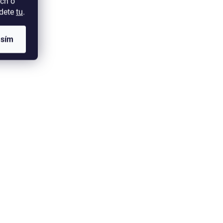
ch o
jdete
tu
.
asím