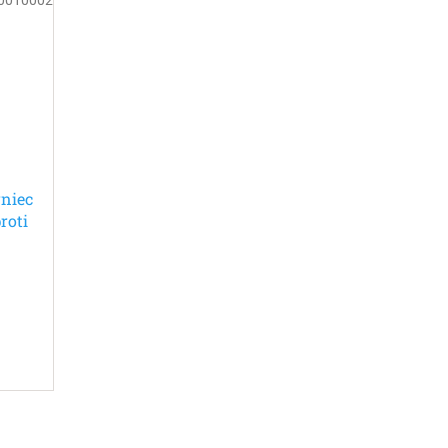
rniec
roti