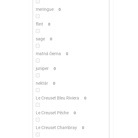
meringue
0
flint
0
sage
0
matná čierna
0
juniper
0
nektár
0
Le Creuset Bleu Riviera
0
Le Creuset Pêche
0
Le Creuset Chambray
0