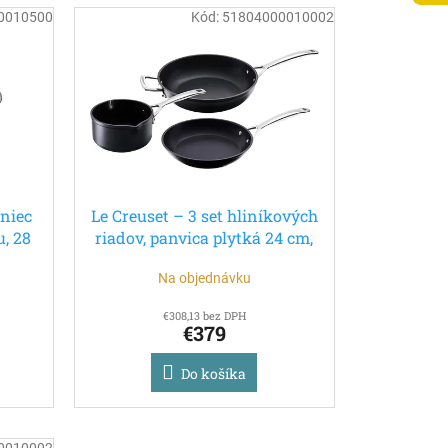
0010500
Kód:
51804000010002
rniec
Le Creuset – 3 set hliníkových
, 28
riadov, panvica plytká 24 cm,
panvica hlboká 26 cm a
Na objednávku
hrniec 16 cm
€308,13 bez DPH
€379
Do košíka
0010002