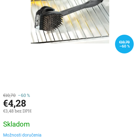
€10,70
–60 %
€10,70
–60 %
€4,28
€3,48 bez DPH
Jednotková
Skladom
cena:
Možnosti doručenia