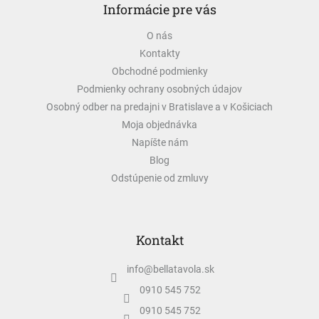
Informácie pre vás
p
ä
O nás
t
Kontakty
i
e
Obchodné podmienky
Podmienky ochrany osobných údajov
Osobný odber na predajni v Bratislave a v Košiciach
Moja objednávka
Napíšte nám
Blog
Odstúpenie od zmluvy
Kontakt
info
@
bellatavola.sk
0910 545 752
0910 545 752