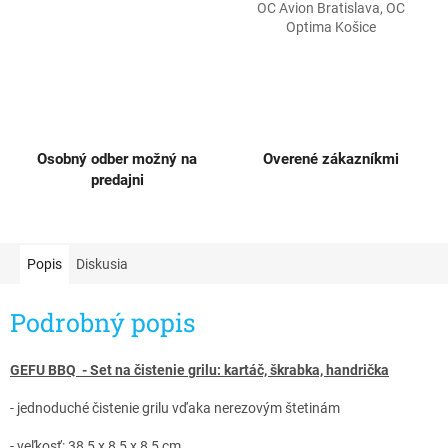
OC Avion Bratislava, OC
Optima Košice
Osobný odber možný na
Overené zákazníkmi
predajni
Popis
Diskusia
Podrobný popis
GEFU BBQ - Set na čistenie grilu: kartáč, škrabka, handrička
- jednoduché čistenie grilu vďaka nerezovým štetinám
- veľkosť: 38,5 x 8,5 x 8,5 cm