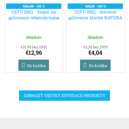
€32,40
–60 %
€10,10
–60 %
GEFU BBQ - Stojan na
GEFU BBQ - drevené
grilovanie rebierok/mäsa
grilovacie kliešte NATURA
Skladom
Skladom
€10,54 bez DPH
€3,28 bez DPH
€12,96
€4,04
Do košíka
Do košíka
ZOBRAZIŤ VŠETKY SÚVISIACE PRODUKTY
Z
á