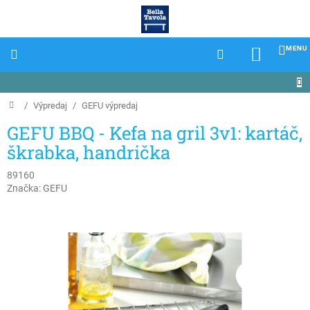
Prejsť
na
obsah
NÁKU
KOŠÍK
Domov
/
Výpredaj
/
GEFU výpredaj
GEFU BBQ - Kefa na gril 3v1: kartáč,
škrabka, handrička
89160
Značka:
GEFU