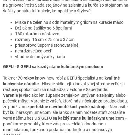
na grilovací rošt!
Sada stojanov na zeleninu a kurča so stojanom na
šašliky ponúka tri funkcie, kompaktné a štýlové.
Miska na zeleninu s odnímateľným grilom na kuracie mäso
Držiak na šašliky so 6 špajľami
160 ml aróma nástavec
rozmery: 15 cm x
25 cm x
37 cm
priestorovo úsporné stohovateľné
nehrdzavejúca oceľ
vhodné do umývačky riadu
GEFU -
S GEFU sa každý stane kulinárskym umelcom
Takmer
70 rokov
know-how robí z
GEFU
špecialistu na
kvalitné
kuchynské náradie
. Hlavné sídlo tejto inovatívnej stredne veľkej a
rastúcej spoločnosti sa nachádza v Eslohe v Sauerlande.
Varenie
je viac ako len šúpanie zemiakov, umývanie zeleniny alebo
pečenie mäsa. Varenie je vášeň, ktorá nás inšpiruje za predpokladu,
že používame
perfektne navrhnuté kuchynské nástroje
. Nemusíte
byť kulinárskym umelcom, ale ľahko sa ním môžete stať! Zostaňte
verní nášmu heslu
S GEFU sa každý stane kulinárskym umelcom
–
ponúkame produkty, ktoré vás presvedčia jednoduchou
manipuláciou, funkčnou pridanou hodnotou a nadčasovým