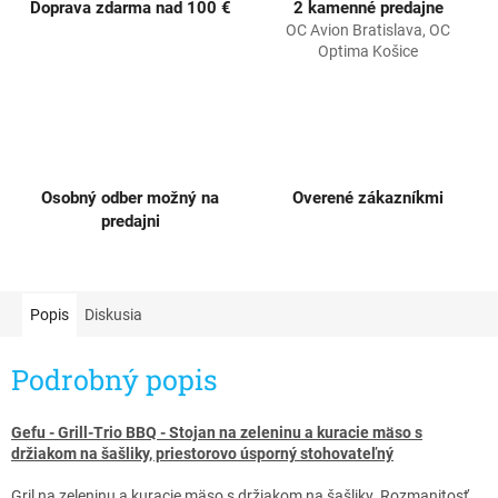
Doprava zdarma nad 100 €
2 kamenné predajne
OC Avion Bratislava, OC
Optima Košice
Osobný odber možný na
Overené zákazníkmi
predajni
Popis
Diskusia
Podrobný popis
Gefu - Grill-Trio BBQ - Stojan na zeleninu a kuracie mäso s
držiakom na šašliky, priestorovo úsporný stohovateľný
Gril na zeleninu a kuracie mäso s držiakom na šašliky.
Rozmanitosť