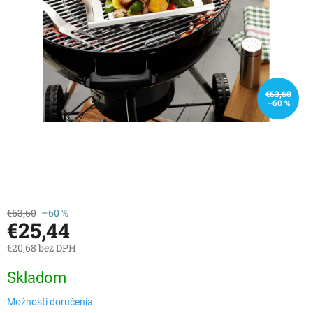
€63,60
–60 %
€63,60
–60 %
€25,44
€20,68 bez DPH
Jednotková
Skladom
cena:
Možnosti doručenia