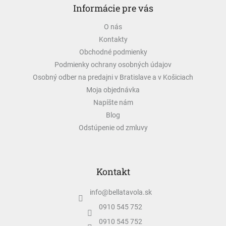
Informácie pre vás
p
ä
O nás
t
Kontakty
i
e
Obchodné podmienky
Podmienky ochrany osobných údajov
Osobný odber na predajni v Bratislave a v Košiciach
Moja objednávka
Napíšte nám
Blog
Odstúpenie od zmluvy
Kontakt
info
@
bellatavola.sk
0910 545 752
0910 545 752