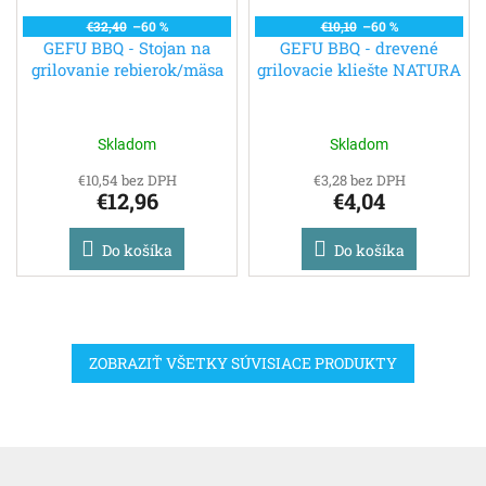
€32,40
–60 %
€10,10
–60 %
GEFU BBQ - Stojan na
GEFU BBQ - drevené
grilovanie rebierok/mäsa
grilovacie kliešte NATURA
Skladom
Skladom
€10,54 bez DPH
€3,28 bez DPH
€12,96
€4,04
Do košíka
Do košíka
ZOBRAZIŤ VŠETKY SÚVISIACE PRODUKTY
Z
á