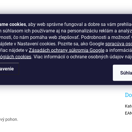
ame cookies
, aby web správne fungoval a dobre sa vám prehlia
m súhlasom ich používame aj na personalizáciu reklám a analý
vnosti, čo nám pomáha web zlepšovať. Podrobnosti a možnosť v
ájdete v Nastavení cookies.
Pozrite sa, ako Google
spracúva os
2 kamenné predajne
Osobný odber možný na pred
iac nájdete v
Zásadách ochrany súkromia Google
a informáciá
ion Bratislava, OC Optima Košice
lógiách cookies
. Viac informácií o ochrane osobných údajov ná
avenie
Súhl
Do
Kat
EA
kový pohon.