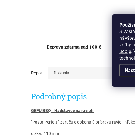
Použív
S vaší
návšte
voľby n
Doprava zdarma nad 100 €
údaje
.
V
OC Av
techno
Nast
Popis
Diskusia
Podrobný popis
GEFU BBQ - Nadstavec na ravioli
"Pasta Perfetti" zaručuje dokonalú prípravu raviol. Kľu
dĺžka: 110 mm