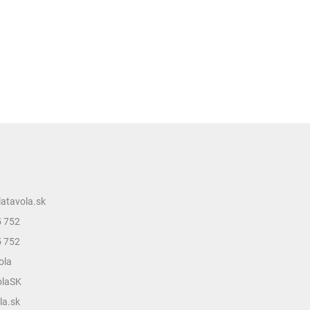
latavola.sk
5 752
5 752
ola
olaSK
la.sk