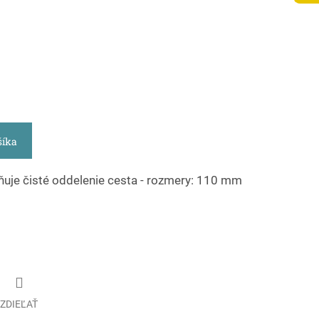
šíka
ňuje čisté oddelenie cesta - rozmery: 110 mm
ZDIEĽAŤ