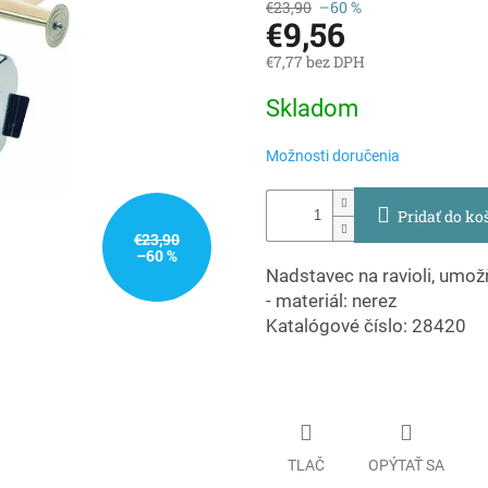
€23,90
–60 %
€9,56
€7,77 bez DPH
Jednotková
Skladom
cena:
Možnosti doručenia
Pridať do ko
€23,90
–60 %
Nadstavec na ravioli, umož
- materiál: nerez
Katalógové číslo: 28420
TLAČ
OPÝTAŤ SA