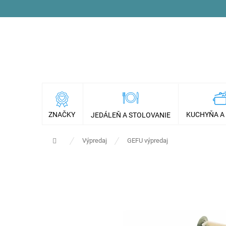
Prejsť
na
obsah
ZNAČKY
KUCHYŇA A
JEDÁLEŇ A STOLOVANIE
Domov
Výpredaj
GEFU výpredaj