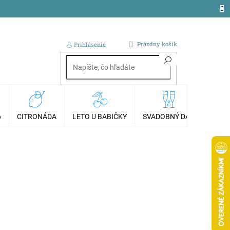
NÁKUPNÝ
Prázdny košík
Prihlásenie
KOŠÍK
6
CITRONÁDA
LETO U BABIČKY
SVADOBNÝ DAR
AKCI