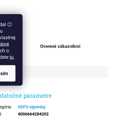
dal 🙂
zu
lastnej
obné
ajni
Overené zákazníkmi
ch o
jdete
tu
.
asím
datočné parametre
egória
:
GEFU výpredaj
N
:
4006664284202