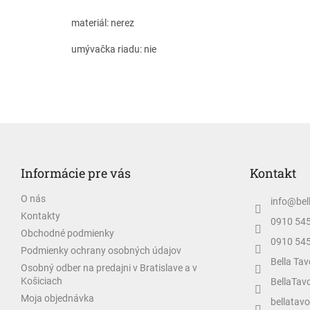
materiál: nerez
umývačka riadu: nie
Z
á
p
Informácie pre vás
Kontakt
ä
t
O nás
info
@
bel
i
Kontakty
e
0910 54
Obchodné podmienky
0910 54
Podmienky ochrany osobných údajov
Bella Tav
Osobný odber na predajni v Bratislave a v
Košiciach
BellaTav
Moja objednávka
bellatavo