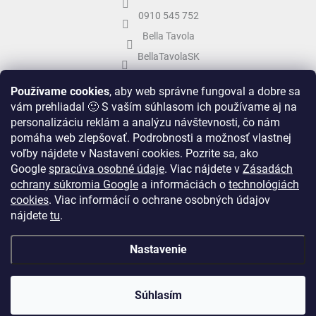
0910 545 752
Bella Tavola
BellaTavolaSK
bellatavola.sk
Používame cookies
, aby web správne fungoval a dobre sa
vám prehliadal 🙂 S vaším súhlasom ich používame aj na
personalizáciu reklám a analýzu návštevnosti, čo nám
pomáha web zlepšovať. Podrobnosti a možnosť vlastnej
voľby nájdete v Nastavení cookies.
Pozrite sa, ako
Google
spracúva osobné údaje
.
Viac nájdete v
Zásadách
ochrany súkromia Google
a informáciách o
technológiách
cookies
. Viac informácií o ochrane osobných údajov
nájdete
tu
.
Vytvoril Shoptet
&
Nastavenie
Copyright 2026
Bella Tavola
. Všetky práva vyhradené.
Upraviť nastavenie
Súhlasím
cookies