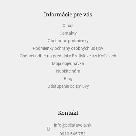
Z
á
Informácie pre vás
p
ä
O nás
t
Kontakty
i
e
Obchodné podmienky
Podmienky ochrany osobných údajov
Osobný odber na predajni v Bratislave a v Košiciach
Moja objednávka
Napíšte nám
Blog
Odstúpenie od zmluvy
Kontakt
info
@
bellatavola.sk
0910 545 752