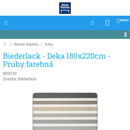
Prejsť
na
obsah
NÁKU
KOŠÍK
Domov
/
Bytové doplnky
/
Deky
Biederlack - Deka 180x220cm -
Pruhy farebná
809230
Značka:
Biederlack