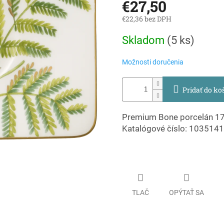
€27,50
€22,36 bez DPH
Jednotková
Skladom
(
5 ks
)
cena:
Možnosti doručenia
Pridať do ko
Premium Bone porcelán 17
Katalógové číslo: 103514
TLAČ
OPÝTAŤ SA