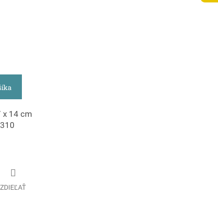
šíka
 x 14 cm
1310
ZDIEĽAŤ