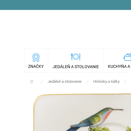
Prejsť
na
obsah
ZNAČKY
KUCHYŇA A
JEDÁLEŇ A STOLOVANIE
Domov
Jedáleň a stolovanie
Hrnčeky a šálky