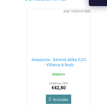
Kód:
1035141300
Amazonia - kávová šálka 0,21l
- Villeroy & Boch
Skladom
€34,80 bez DPH
€42,80
Do košíka