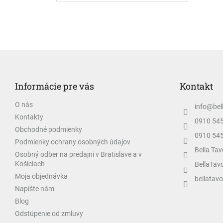
Z
á
p
Informácie pre vás
Kontakt
ä
t
O nás
info
@
bel
i
Kontakty
e
0910 54
Obchodné podmienky
0910 54
Podmienky ochrany osobných údajov
Bella Tav
Osobný odber na predajni v Bratislave a v
Košiciach
BellaTav
Moja objednávka
bellatavo
Napíšte nám
Blog
Odstúpenie od zmluvy