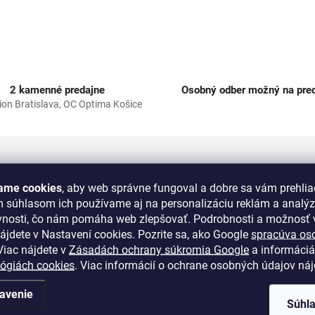
2 kamenné predajne
Osobný odber možný na pred
ion Bratislava, OC Optima Košice
ame cookies
, aby web správne fungoval a dobre sa vám prehlia
m súhlasom ich používame aj na personalizáciu reklám a analý
Do
vnosti, čo nám pomáha web zlepšovať. Podrobnosti a možnosť v
ájdete v Nastavení cookies.
Pozrite sa, ako Google
spracúva os
Kat
iac nájdete v
Zásadách ochrany súkromia Google
a informáciá
EA
lógiách cookies
. Viac informácií o ochrane osobných údajov ná
avenie
Súhl