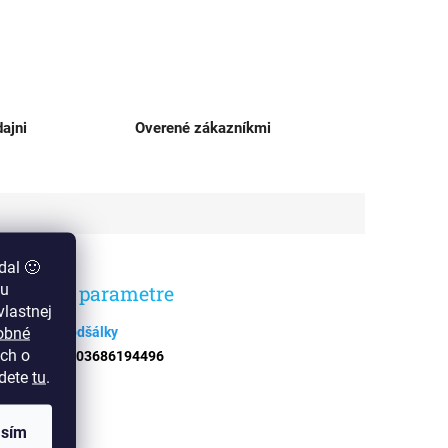
ajni
Overené zákazníkmi
dal 🙂
zu
datočné parametre
lastnej
obné
egória
:
Podšálky
ch o
N
:
4003686194496
jdete
tu
.
asím