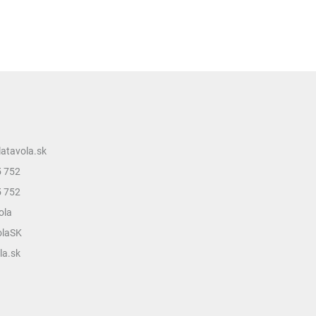
latavola.sk
5 752
5 752
ola
olaSK
la.sk