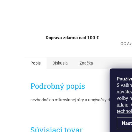
Doprava zdarma nad 100 €
OC Av
Popis
Diskusia
Značka
Použív
Podrobný popis
S vaší
návšte
voľby n
nevhodné do mikrovlnnej rúry a umývačky riadu
údaje
.
V
techno
Nast
Súvisiaci tovar