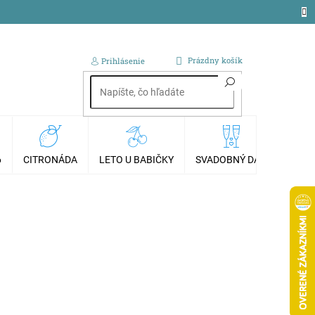
NÁKUPNÝ
Prázdny košík
Prihlásenie
KOŠÍK
6
CITRONÁDA
LETO U BABIČKY
SVADOBNÝ DAR
AKCI