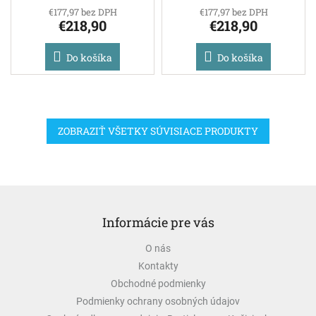
€177,97 bez DPH
€177,97 bez DPH
€218,90
€218,90
Do košíka
Do košíka
ZOBRAZIŤ VŠETKY SÚVISIACE PRODUKTY
Z
á
Informácie pre vás
p
ä
O nás
t
Kontakty
i
e
Obchodné podmienky
Podmienky ochrany osobných údajov