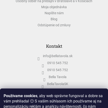
Osobný odber na predajni v Bratislave a v Košiciach
Moja objednávka
Napíšte nám
Blog
Odstúpenie od zmluvy
Kontakt
info
@
bellatavola.sk
0910 545 752
0910 545 752
Bella Tavola
BellaTavolaSK
bellatavola.sk
Používame cookies
, aby web správne fungoval a dobre sa
vám prehliadal 🙂 S vaším súhlasom ich používame aj na
personalizáciu reklám a analýzu návštevnosti, čo nám