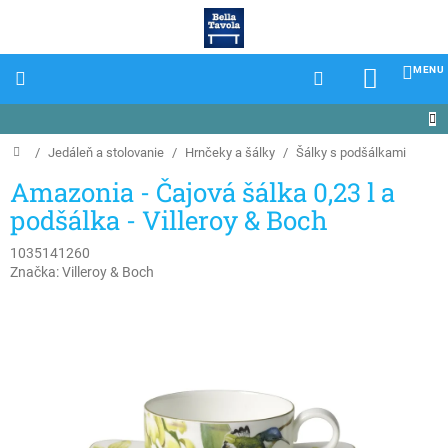
Prejsť
na
obsah
NÁKU
KOŠÍK
Domov
/
Jedáleň a stolovanie
/
Hrnčeky a šálky
/
Šálky s podšálkami
Amazonia - Čajová šálka 0,23 l a
podšálka - Villeroy & Boch
1035141260
Značka:
Villeroy & Boch