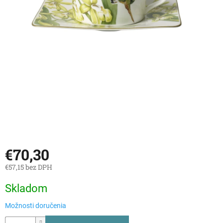
€70,30
€57,15 bez DPH
Jednotková
Skladom
cena:
Možnosti doručenia