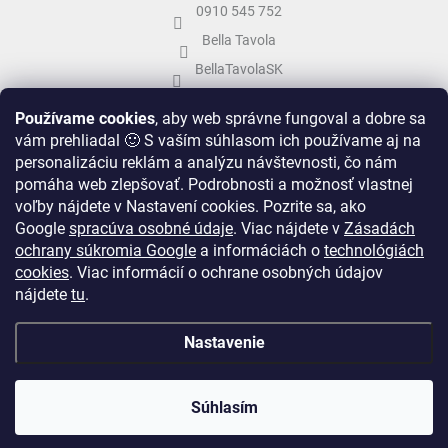
0910 545 752
Bella Tavola
BellaTavolaSK
bellatavola.sk
Používame cookies
, aby web správne fungoval a dobre sa
vám prehliadal 🙂 S vaším súhlasom ich používame aj na
personalizáciu reklám a analýzu návštevnosti, čo nám
pomáha web zlepšovať. Podrobnosti a možnosť vlastnej
voľby nájdete v Nastavení cookies.
Pozrite sa, ako
Google
spracúva osobné údaje
.
Viac nájdete v
Zásadách
ochrany súkromia Google
a informáciách o
technológiách
cookies
. Viac informácií o ochrane osobných údajov
nájdete
tu
.
Vytvoril Shoptet
&
Nastavenie
Copyright 2026
Bella Tavola
. Všetky práva vyhradené.
Upraviť nastavenie
Súhlasím
cookies