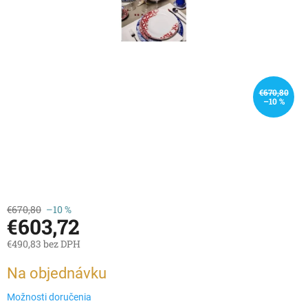
€670,80
–10 %
€670,80
–10 %
€603,72
€490,83 bez DPH
Jednotková
Na objednávku
cena:
Možnosti doručenia