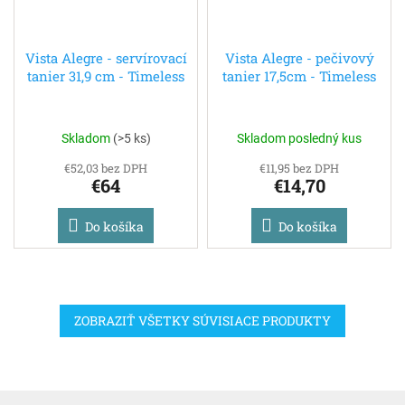
Vista Alegre - servírovací
Vista Alegre - pečivový
tanier 31,9 cm - Timeless
tanier 17,5cm - Timeless
Skladom
(
>5 ks
)
Skladom posledný kus
€52,03 bez DPH
€11,95 bez DPH
€64
€14,70
Do košíka
Do košíka
ZOBRAZIŤ VŠETKY SÚVISIACE PRODUKTY
Z