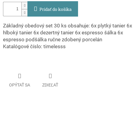
Pridať do košíka
Základný obedový set 30 ks obsahuje: 6x plytký tanier 6x
hlboký tanier 6x dezertný tanier 6x espresso šálka 6x
espresso podšálka ručne zdobený porcelán
Katalógové číslo: timelesss
OPÝTAŤ SA
ZDIEĽAŤ