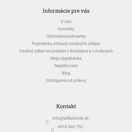
á
Informácie pre vás
p
ä
O nás
t
Kontakty
i
e
Obchodné podmienky
Podmienky ochrany osobných údajov
Osobný odber na predajni v Bratislave a v Košiciach
Moja objednávka
Napíšte nám
Blog
Odstúpenie od zmluvy
Kontakt
info
@
bellatavola.sk
0910 545 752