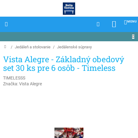
Prejsť
na
obsah
NÁKU
KOŠÍK
Domov
/
Jedáleň a stolovanie
/
Jedálenské súpravy
Vista Alegre - Základný obedový
set 30 ks pre 6 osôb - Timeless
TIMELESSS
Značka:
Vista Alegre