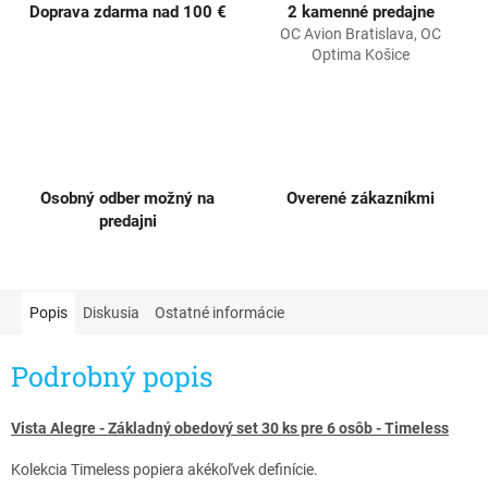
Doprava zdarma nad 100 €
2 kamenné predajne
OC Avion Bratislava, OC
Optima Košice
Osobný odber možný na
Overené zákazníkmi
predajni
Popis
Diskusia
Ostatné informácie
Podrobný popis
Vista Alegre - Základný obedový set 30 ks pre 6 osôb - Timeless​
Kolekcia Timeless popiera akékoľvek definície.