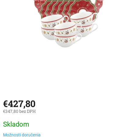
€427,80
€347,80 bez DPH
Jednotková
Skladom
cena:
Možnosti doručenia