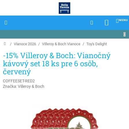
Prejsť
na
obsah
NÁKU
KOŠÍK
Domov
/
/
Villeroy & Boch Vianoce
/
-15% Villeroy & Boch: Vianočný
kávový set 18 ks pre 6 osôb,
červený
COFFEESET-RED2
Značka:
Villeroy & Boch