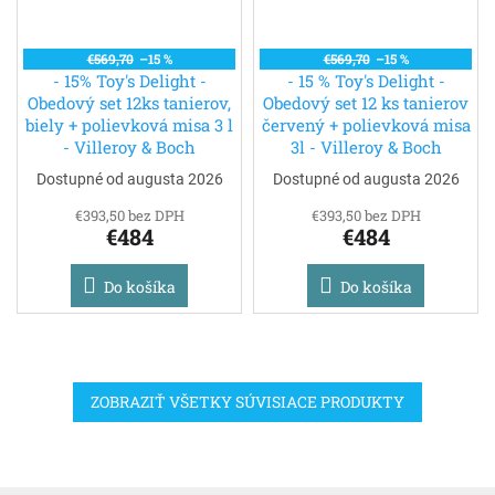
€569,70
–15 %
€569,70
–15 %
- 15% Toy's Delight -
- 15 % Toy's Delight -
Obedový set 12ks tanierov,
Obedový set 12 ks tanierov
biely + polievková misa 3 l
červený + polievková misa
- Villeroy & Boch
3l - Villeroy & Boch
Dostupné od augusta 2026
Dostupné od augusta 2026
€393,50 bez DPH
€393,50 bez DPH
€484
€484
Do košíka
Do košíka
ZOBRAZIŤ VŠETKY SÚVISIACE PRODUKTY