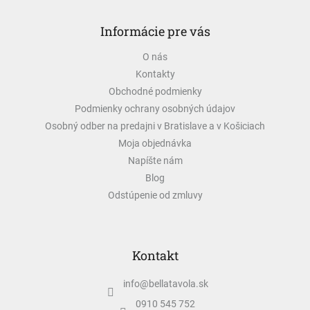
Z
á
Informácie pre vás
p
ä
O nás
t
Kontakty
i
e
Obchodné podmienky
Podmienky ochrany osobných údajov
Osobný odber na predajni v Bratislave a v Košiciach
Moja objednávka
Napíšte nám
Blog
Odstúpenie od zmluvy
Kontakt
info
@
bellatavola.sk
0910 545 752