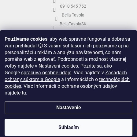
0910 545 752
Bella Tavola
BellaTavolaSK
bellatavola.sk
Používame cookies
, aby web správne fungoval a dobre sa
vám prehliadal 🙂 S vaším súhlasom ich používame aj na
personalizáciu reklám a analýzu návštevnosti, čo nám
pomáha web zlepšovať. Podrobnosti a možnosť vlastnej
voľby nájdete v Nastavení cookies.
Pozrite sa, ako
Google
spracúva osobné údaje
.
Viac nájdete v
Zásadách
ochrany súkromia Google
a informáciách o
technológiách
cookies
. Viac informácií o ochrane osobných údajov
nájdete
tu
.
Vytvoril Shoptet
&
Nastavenie
Copyright 2026
Bella Tavola
. Všetky práva vyhradené.
Upraviť nastavenie
Súhlasím
cookies